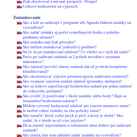
Žiak absolvoval a má mať prospech - Prospel
Celkové hodnotenie na výpisoch
Známkovanie
Ako a kde sa zadávajú v programe aSc Agenda žiakom známky na
vysvedčení?
Ako zadať známky aj počet vymeškaných hodín z jedného
predmetu súčasne?
Akú známku mal žiak pôvodne?
Ako môžem známkovať jednotlivý predmet?
Na čo sú pri známkovaní udalosti? Čo všetko sa v nich dá zadať?
Prečo pri zadávaní známok za 2.polrok nevidím v zozname
maturantov?
Ako zakázať/povoliť zmeny známok (ak už je trieda kompletne
klasifikovaná)?
Ako skontrolovať výpočet priemeru (počas zadávania známok)?
Ako vymazať omylom zadanú udalosť (písomku, skúšanie)?
Ako sa žiakovi započítavajú hodnotenia zadané pre jednu udalosť
do celkového priemeru?
Ako zvoliť, či používame v škole známky alebo body? Dajú sa
nezaradené hodnotenia zakázať?
Môžem vytvoriť hodnotenú udalosť pre viacero mesiacov naraz?
Je možné vidieť známky za oba polroky naraz?
Ako označiť, ktorý cudzí jazyk je prvý a ktorý je druhý? Ako
zadať, že v triede sa učí viac jazykov?
Dá sa zmeniť usporiadanie a zobrazenie mien žiakov pri zadávaní
známok?
Ako zistím, kde som zabudol zadať známku na vysvedčení?