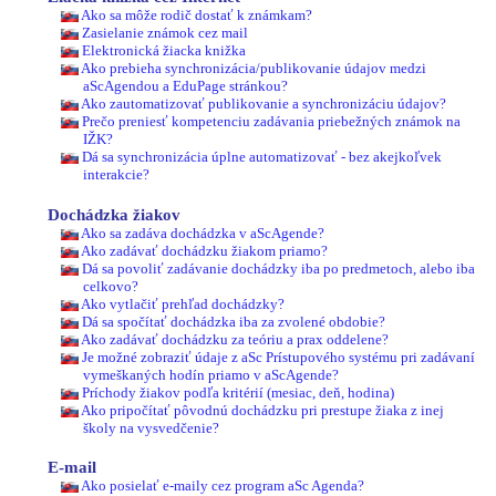
Ako sa môže rodič dostať k známkam?
Zasielanie známok cez mail
Elektronická žiacka knižka
Ako prebieha synchronizácia/publikovanie údajov medzi
aScAgendou a EduPage stránkou?
Ako zautomatizovať publikovanie a synchronizáciu údajov?
Prečo preniesť kompetenciu zadávania priebežných známok na
IŽK?
Dá sa synchronizácia úplne automatizovať - bez akejkoľvek
interakcie?
Dochádzka žiakov
Ako sa zadáva dochádzka v aScAgende?
Ako zadávať dochádzku žiakom priamo?
Dá sa povoliť zadávanie dochádzky iba po predmetoch, alebo iba
celkovo?
Ako vytlačiť prehľad dochádzky?
Dá sa spočítať dochádzka iba za zvolené obdobie?
Ako zadávať dochádzku za teóriu a prax oddelene?
Je možné zobraziť údaje z aSc Prístupového systému pri zadávaní
vymeškaných hodín priamo v aScAgende?
Príchody žiakov podľa kritérií (mesiac, deň, hodina)
Ako pripočítať pôvodnú dochádzku pri prestupe žiaka z inej
školy na vysvedčenie?
E-mail
Ako posielať e-maily cez program aSc Agenda?