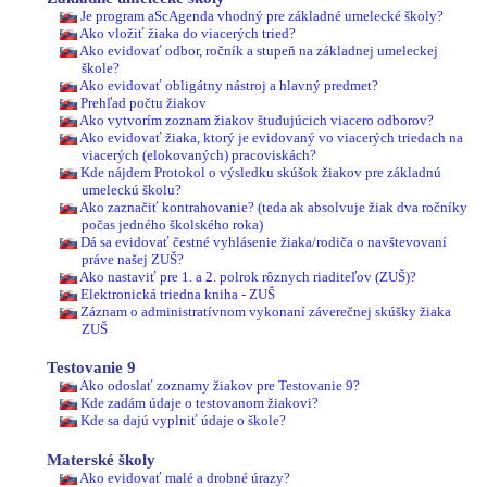
Je program aScAgenda vhodný pre základné umelecké školy?
Ako vložiť žiaka do viacerých tried?
Ako evidovať odbor, ročník a stupeň na základnej umeleckej
škole?
Ako evidovať obligátny nástroj a hlavný predmet?
Prehľad počtu žiakov
Ako vytvorím zoznam žiakov študujúcich viacero odborov?
Ako evidovať žiaka, ktorý je evidovaný vo viacerých triedach na
viacerých (elokovaných) pracoviskách?
Kde nájdem Protokol o výsledku skúšok žiakov pre základnú
umeleckú školu?
Ako zaznačiť kontrahovanie? (teda ak absolvuje žiak dva ročníky
počas jedného školského roka)
Dá sa evidovať čestné vyhlásenie žiaka/rodiča o navštevovaní
práve našej ZUŠ?
Ako nastaviť pre 1. a 2. polrok rôznych riaditeľov (ZUŠ)?
Elektronická triedna kniha - ZUŠ
Záznam o administratívnom vykonaní záverečnej skúšky žiaka
ZUŠ
Testovanie 9
Ako odoslať zoznamy žiakov pre Testovanie 9?
Kde zadám údaje o testovanom žiakovi?
Kde sa dajú vyplniť údaje o škole?
Materské školy
Ako evidovať malé a drobné úrazy?