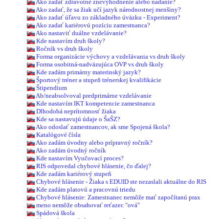
Ako zadať zdravotné znevýhodnenie alebo nadanie?
Ako zadať, že sa žiak učí jazyk národnostnej menšiny?
Ako zadať úľavu zo základného úväzku - Experiment?
Ako zadať kariérovú pozíciu zamestnanca?
Ako nastaviť duálne vzdelávanie?
Kde nastavím druh školy?
Ročník vs druh školy
Forma organizácie výchovy a vzdelávania vs druh školy
Forma osobitná-nadväzujúca OVP vs druh školy
Kde zadám primárny materinský jazyk?
Športový tréner a stupeň trénerskej kvalifikácie
Štipendium
Ab/neabsolvoval predprimárne vzdelávanie
Kde nastavím IKT kompetencie zamestnanca
Dlhodobá neprítomnosť žiaka
Kde sa nastavujú údaje o ŠaŠZ?
Ako odoslať zamestnancov, ak sme Spojená škola?
Katalógové čísla
Ako zadám úvodny alebo prípravný ročník?
Ako zadám úvodný ročník
Kde nastavím Vyučovací proces?
RIS odpovedal chybové hlásenie, čo ďalej?
Kde zadám kariérový stupeň
Chybové hlásenie - Žiaka s EDUID ste nezaslali aktuálne do RIS
Kde zadám platovú a pracovnú triedu
Chybové hlásenie: Zamestnanec nemôže mať započítanú prax
meno nemôže obsahovať reťazec "ová"
Spádová škola