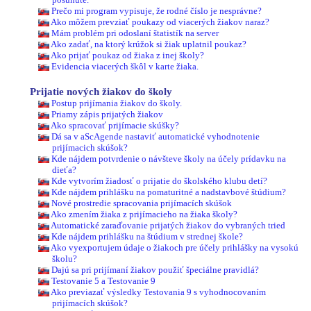
Prečo mi program vypisuje, že rodné číslo je nesprávne?
Ako môžem prevziať poukazy od viacerých žiakov naraz?
Mám problém pri odoslaní štatistík na server
Ako zadať, na ktorý krúžok si žiak uplatnil poukaz?
Ako prijať poukaz od žiaka z inej školy?
Evidencia viacerých škôl v karte žiaka.
Prijatie nových žiakov do školy
Postup prijímania žiakov do školy.
Priamy zápis prijatých žiakov
Ako spracovať prijímacie skúšky?
Dá sa v aScAgende nastaviť automatické vyhodnotenie
prijímacich skúšok?
Kde nájdem potvrdenie o návšteve školy na účely prídavku na
dieťa?
Kde vytvorím žiadosť o prijatie do školského klubu detí?
Kde nájdem prihlášku na pomaturitné a nadstavbové štúdium?
Nové prostredie spracovania prijímacích skúšok
Ako zmením žiaka z prijímacieho na žiaka školy?
Automatické zaraďovanie prijatých žiakov do vybraných tried
Kde nájdem prihlášku na štúdium v strednej škole?
Ako vyexportujem údaje o žiakoch pre účely prihlášky na vysokú
školu?
Dajú sa pri prijímaní žiakov použiť špeciálne pravidlá?
Testovanie 5 a Testovanie 9
Ako previazať výsledky Testovania 9 s vyhodnocovaním
prijímacích skúšok?