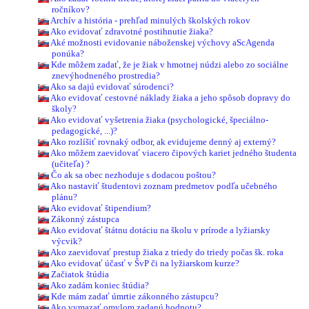
ročníkov?
Archív a história - prehľad minulých školských rokov
Ako evidovať zdravotné postihnutie žiaka?
Aké možnosti evidovanie náboženskej výchovy aScAgenda
ponúka?
Kde môžem zadať, že je žiak v hmotnej núdzi alebo zo sociálne
znevýhodneného prostredia?
Ako sa dajú evidovať súrodenci?
Ako evidovať cestovné náklady žiaka a jeho spôsob dopravy do
školy?
Ako evidovať vyšetrenia žiaka (psychologické, špeciálno-
pedagogické, ...)?
Ako rozlíšiť rovnaký odbor, ak evidujeme denný aj externý?
Ako môžem zaevidovať viacero čipových kariet jedného študenta
(učiteľa) ?
Čo ak sa obec nezhoduje s dodacou poštou?
Ako nastaviť študentovi zoznam predmetov podľa učebného
plánu?
Ako evidovať štipendium?
Zákonný zástupca
Ako evidovať štátnu dotáciu na školu v prírode a lyžiarsky
výcvik?
Ako zaevidovať prestup žiaka z triedy do triedy počas šk. roka
Ako evidovať účasť v ŠvP či na lyžiarskom kurze?
Začiatok štúdia
Ako zadám koniec štúdia?
Kde mám zadať úmrtie zákonného zástupcu?
Ako vymazať omylom zadanú hodnotu?