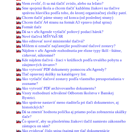
Viem zvoliť, či sa má tlačiť zvislo, alebo na ležato?
Sme spojená škola a chcem tlačiť každému žiakovi na tlačive
správnu hlavičku podľa toho, do ktorej organizačnej zložky patrí.
Chcem tlačiť párne strany od konca (od poslednej strany)
Chcem tlačiť A4 stranu na formát A3 vpravo (obal spisu)
Formát tlače
Dá sa v aScAgende vytlačiť poštový podací hárok?
Nové tlačivá MŠVVaŠ SR
Ako editovať nové ministerské tlačivá?
Môžem si označiť najčastejšie používané tlačové zostavy?
Nájdem v aSc Agende rozhodnutia pre rôzne typy škôl - štátne,
cirkevné, súkromné?
Kde nájdem tlačivá - žiaci v krúžkoch podľa trvalého pobytu a
záujmových útvarov?
Ako vytvoriť PDF dokumenty pomocou aScAgendy?
Tlač opravnej skúšky na katalógovy list.
Ako vytlačiť tlačové zostavy podľa vlastného preusporiadania v
zozname?
Ako vytvoriť PDF archivovaného dokumentu?
Vzory rozhodnutí schválené Odborom školstva v Banskej
Bystrici.
Ako správne nastaviť meno riaditeľa pri tlači dokumentov, aj
historických?
Dá sa zmeniť hodnota políčka aj priamo počas zobrazenia ukážky
tlače?
Čo spraviť, aby sa plnoletému žiakovi tlačil namiesto zákonného
zástupcu on sám?
Ako evidovať číslo spisu (najmä pre tlač dokumentácie