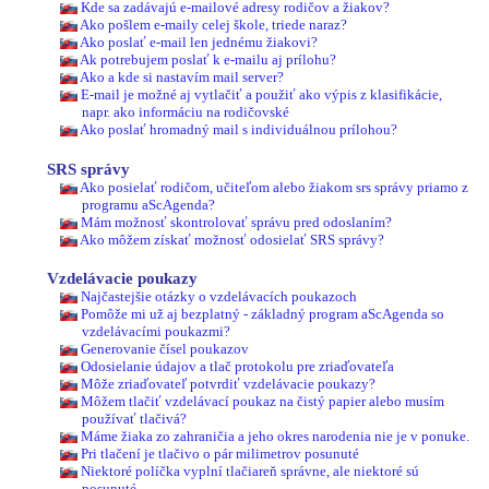
Kde sa zadávajú e-mailové adresy rodičov a žiakov?
Ako pošlem e-maily celej škole, triede naraz?
Ako poslať e-mail len jednému žiakovi?
Ak potrebujem poslať k e-mailu aj prílohu?
Ako a kde si nastavím mail server?
E-mail je možné aj vytlačiť a použiť ako výpis z klasifikácie,
napr. ako informáciu na rodičovské
Ako poslať hromadný mail s individuálnou prílohou?
SRS správy
Ako posielať rodičom, učiteľom alebo žiakom srs správy priamo z
programu aScAgenda?
Mám možnosť skontrolovať správu pred odoslaním?
Ako môžem získať možnosť odosielať SRS správy?
Vzdelávacie poukazy
Najčastejšie otázky o vzdelávacích poukazoch
Pomôže mi už aj bezplatný - základný program aScAgenda so
vzdelávacími poukazmi?
Generovanie čísel poukazov
Odosielanie údajov a tlač protokolu pre zriaďovateľa
Môže zriaďovateľ potvrdiť vzdelávacie poukazy?
Môžem tlačiť vzdelávací poukaz na čistý papier alebo musím
používať tlačivá?
Máme žiaka zo zahraničia a jeho okres narodenia nie je v ponuke.
Pri tlačení je tlačivo o pár milimetrov posunuté
Niektoré políčka vyplní tlačiareň správne, ale niektoré sú
posunuté.