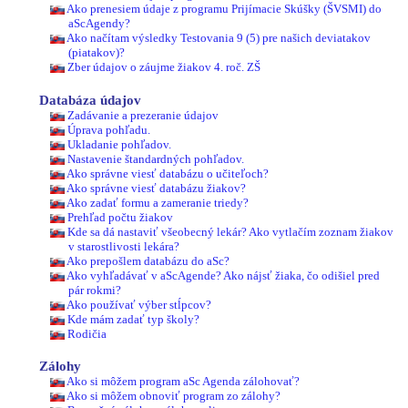
Ako prenesiem údaje z programu Prijímacie Skúšky (ŠVSMI) do
aScAgendy?
Ako načítam výsledky Testovania 9 (5) pre našich deviatakov
(piatakov)?
Zber údajov o záujme žiakov 4. roč. ZŠ
Databáza údajov
Zadávanie a prezeranie údajov
Úprava pohľadu.
Ukladanie pohľadov.
Nastavenie štandardných pohľadov.
Ako správne viesť databázu o učiteľoch?
Ako správne viesť databázu žiakov?
Ako zadať formu a zameranie triedy?
Prehľad počtu žiakov
Kde sa dá nastaviť všeobecný lekár? Ako vytlačím zoznam žiakov
v starostlivosti lekára?
Ako prepošlem databázu do aSc?
Ako vyhľadávať v aScAgende? Ako nájsť žiaka, čo odišiel pred
pár rokmi?
Ako používať výber stĺpcov?
Kde mám zadať typ školy?
Rodičia
Zálohy
Ako si môžem program aSc Agenda zálohovať?
Ako si môžem obnoviť program zo zálohy?