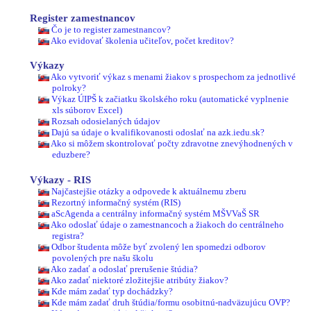
Register zamestnancov
Čo je to register zamestnancov?
Ako evidovať školenia učiteľov, počet kreditov?
Výkazy
Ako vytvoriť výkaz s menami žiakov s prospechom za jednotlivé
polroky?
Výkaz ÚIPŠ k začiatku školského roku (automatické vyplnenie
xls súborov Excel)
Rozsah odosielaných údajov
Dajú sa údaje o kvalifikovanosti odoslať na azk.iedu.sk?
Ako si môžem skontrolovať počty zdravotne znevýhodnených v
eduzbere?
Výkazy - RIS
Najčastejšie otázky a odpovede k aktuálnemu zberu
Rezortný informačný systém (RIS)
aScAgenda a centrálny informačný systém MŠVVaŠ SR
Ako odoslať údaje o zamestnancoch a žiakoch do centrálneho
registra?
Odbor študenta môže byť zvolený len spomedzi odborov
povolených pre našu školu
Ako zadať a odoslať prerušenie štúdia?
Ako zadať niektoré zložitejšie atribúty žiakov?
Kde mám zadať typ dochádzky?
Kde mám zadať druh štúdia/formu osobitnú-nadväzujúcu OVP?