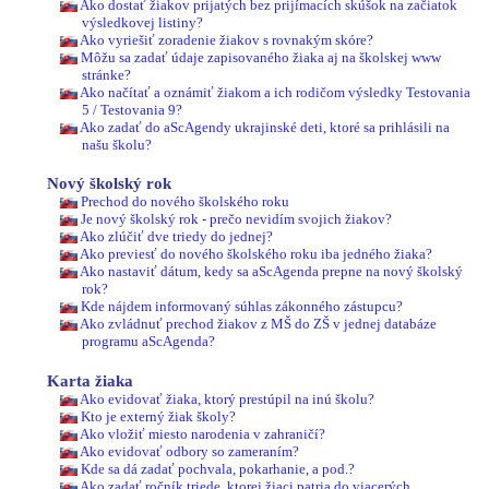
Ako dostať žiakov prijatých bez prijímacích skúšok na začiatok
výsledkovej listiny?
Ako vyriešiť zoradenie žiakov s rovnakým skóre?
Môžu sa zadať údaje zapisovaného žiaka aj na školskej www
stránke?
Ako načítať a oznámiť žiakom a ich rodičom výsledky Testovania
5 / Testovania 9?
Ako zadať do aScAgendy ukrajinské deti, ktoré sa prihlásili na
našu školu?
Nový školský rok
Prechod do nového školského roku
Je nový školský rok - prečo nevidím svojich žiakov?
Ako zlúčiť dve triedy do jednej?
Ako previesť do nového školského roku iba jedného žiaka?
Ako nastaviť dátum, kedy sa aScAgenda prepne na nový školský
rok?
Kde nájdem informovaný súhlas zákonného zástupcu?
Ako zvládnuť prechod žiakov z MŠ do ZŠ v jednej databáze
programu aScAgenda?
Karta žiaka
Ako evidovať žiaka, ktorý prestúpil na inú školu?
Kto je externý žiak školy?
Ako vložiť miesto narodenia v zahraničí?
Ako evidovať odbory so zameraním?
Kde sa dá zadať pochvala, pokarhanie, a pod.?
Ako zadať ročník triede, ktorej žiaci patria do viacerých