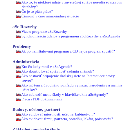
Ako to, že niektoré údaje v záverečnej správe nesedia so stavom
databázy?
Čo je to plán práce?
Činnosť v čase mimoriadnej situácie
aSc Rozvrhy
Viac o programe aScRozvrhy
Synchronizácia údajov s programom aScRozvrhy a aScAgenda
Problémy
Ak po nainštalovaní programu z CD nejde program spustiť?
Administrácia
Kto čo kedy robil v aScAgende?
Ako skontrolovať správnosť zadania známok?
Ako nastaviť pripojenie školskej siete na Internet cez proxy
server?
Ako môžem z úvodného pohľadu vymazať narodeniny a meniny
učiteľov?
Ako zobraziť meno školy v hlavičke okna aScAgendy?
Práca s PDF dokumentami
Budovy, učebne, partneri
Ako evidovať miestnosti, učebne, kabinety, ...?
Ako evidovať firmu, partnera, poradňu, lekára, poisťovňu?
Základné umelecké školy