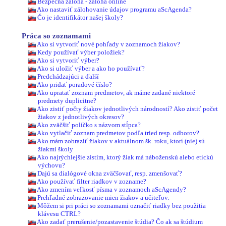
Bezpečná záloha - záloha online
Ako nastaviť zálohovanie údajov programu aScAgenda?
Čo je identifikátor našej školy?
Práca so zoznamami
Ako si vytvoriť nové pohľady v zoznamoch žiakov?
Kedy používať výber položiek?
Ako si vytvoriť výber?
Ako si uložiť výber a ako ho používať?
Predchádzajúci a ďalší
Ako pridať poradové číslo?
Ako upratať zoznam predmetov, ak máme zadané niektoré
predmety duplicitne?
Ako zistiť počty žiakov jednotlivých národností? Ako zistiť počet
žiakov z jednotlivých okresov?
Ako zväčšiť políčko s názvom stĺpca?
Ako vytlačiť zoznam predmetov podľa tried resp. odborov?
Ako mám zobraziť žiakov v aktuálnom šk. roku, ktorí (nie) sú
žiakmi školy
Ako najrýchlejšie zistím, ktorý žiak má náboženskú alebo etickú
výchovu?
Dajú sa dialógové okna zväčšovať, resp. zmenšovať?
Ako používať filter riadkov v zozname?
Ako zmením veľkosť písma v zoznamoch aScAgendy?
Prehľadné zobrazovanie mien žiakov a učiteľov.
Môžem si pri práci so zoznamami označiť riadky bez použitia
klávesu CTRL?
Ako zadať prerušenie/pozastavenie štúdia? Čo ak sa štúdium