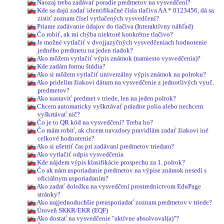
Naozaj treba zadávať poradie predmetov na vysvedčení?
Kde sa dajú zadať identifikačné čísla tlačiva AA * 0123456, dá sa
zistiť zoznam čísel vytlačených vysvedčení?
Priame zadávanie údajov do tlačiva (Interaktívny náhľad)
Čo robiť, ak mi chýba niektoré konkrétne tlačivo?
Je možné vytlačiť v dvojjazyčných vysvedčeniach hodnotenie
jedného predmetu na jeden riadok?
Ako môžem vytlačiť výpis známok (namiesto vysvedčenia)?
Kde zadám formu štúdia?
Ako si môžem vytlačiť univerzálny výpis známok na polroku?
Ako pridelím žiakovi dátum na vysvedčenie z jednotlivých vyuč.
predmetov?
Ako nastaviť predmet v triede, len na jeden polrok?
Chcem automaticky vyškrtávať prázdne polia alebo nechcem
vyškrtávať nič?
Čo je to QR kód na vysvedčení? Treba ho?
Čo mám robiť, ak chcem navzdory pravidlám zadať žiakovi iné
celkové hodnotenie?
Ako si ušetriť čas pri zadávaní predmetov triedam?
Ako vytlačiť odpis vysvedčenia
Kde nájdem výpis klasifikácie prospechu za 1. polrok?
Čo ak nám usporiadanie predmetov na výpise známok nesedí s
oficiálnym usporiadaním?
Ako zadať doložku na vysvedčení prostredníctvom EduPage
stránky?
Ako najjednoduchšie preusporiadať zoznam predmetov v triede?
Úroveň SKKR/EKR (EQF)
Ako dostať na vysvedčenie "aktívne absolvoval(a)"?