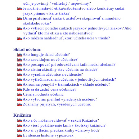
učí, je povinný / voliteľný / nepovinný?
Je možné nastaviť etiku/náboženstvo alebo konkrétny cudzí
jazyk priamo v karte žiaka?
Dá sa príslušnosť žiaka k učiteľovi skopírovať z minulého
školského roku?
Ako vytlačiť poradie cudzích jazykov jednotlivých žiakov? Ako
vytlačiť kto má etiku a kto náboženstvo?
Ako môžem nahliadnuť, ktorí učitelia učia v triede?
Sklad učebníc
Ako funguje sklad učebníc?
Ako zaevidujem nové učebnice?
Ako postupovať pri odovzdávaní kníh medzi triedami?
Ako zistím aktuálny stav učebníc na sklade?
Ako vyradím učebnice z evidencie?
Ako vytlačím zoznam učebníc v jednotlivých triedach?
Ak som sa pomýlil v transakciách v sklade učebníc?
Kde sa dá zadať cena učebnice?
Cena a hodnota učebníc
Ako vytvorím prehľad vyradených učebníc?
Zoznamy prijatých, vyradených učebníc
Knižnica
Ako a čo môžem evidovať v sekcii Knižnica?
Ako viesť požičiavanie kníh v školskej knižnici?
Ako si vytlačím preukaz knihy - čiarový kód?
Evidencia histórie výpožičiek