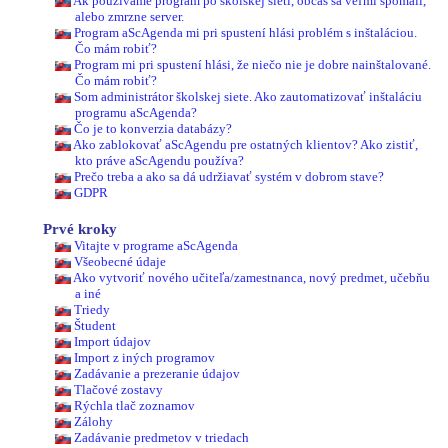
Ak používame program po školskej sieti, občas sa veľmi spomalí,
alebo zmrzne server.
Program aScAgenda mi pri spustení hlási problém s inštaláciou.
Čo mám robiť?
Program mi pri spustení hlási, že niečo nie je dobre nainštalované.
Čo mám robiť?
Som administrátor školskej siete. Ako zautomatizovať inštaláciu
programu aScAgenda?
Čo je to konverzia databázy?
Ako zablokovať aScAgendu pre ostatných klientov? Ako zistiť,
kto práve aScAgendu používa?
Prečo treba a ako sa dá udržiavať systém v dobrom stave?
GDPR
Prvé kroky
Vitajte v programe aScAgenda
Všeobecné údaje
Ako vytvoriť nového učiteľa/zamestnanca, nový predmet, učebňu
a iné
Triedy
Študent
Import údajov
Import z iných programov
Zadávanie a prezeranie údajov
Tlačové zostavy
Rýchla tlač zoznamov
Zálohy
Zadávanie predmetov v triedach