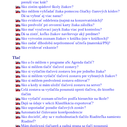
preruší viac krát?
Ako zistím spádové školy žiakov?
Ako môžem vyhľadať žiaka pomocou čítačky čiarových kódov?
Dá sa vybrať aj viac naraz?
Ako evidovať oddelenia (najmä na konzervatóriách)?
Ako predvoliť pri otvorení karty žiaka záložku?
Ako mať vyučovací jazyk žiaka viac pod kontrolou?
Dá sa zistiť, koľko žiakov navštevuje aký predmet?
Ako vytvorím zoznam žiakov v krúžku (nie v krúžkoch)?
Ako zadať dlhodobú neprítomnosť učiteľa (materská/PN)?
Ako evidovať exkurzie?
Tlač
Ako a čo môžem v programe aSc Agenda tlačiť?
Ako si môžem tlačiť tlačové zostavy?
Ako si vytlačím tlačovú zostavu len pre jedného žiaka?
Ako si môžem vytlačiť tlačovú zostavu pre vybraných žiakov?
Ako si môžem predvolenú zostavu editovať?
Ako a kedy si mám uložiť tlačovú zostavu na server?
Celá zostava sa vytlačila posunutá oproti tlačivu, do ktorého
tlačím
Ako vytlačiť zoznam učiteľov podľa hierarchie na škole?
Dajú sa údaje v sekcii Klasifikácia exportovať?
Ako usporiadať poradie tlačových zostáv?
Automatické číslovanie korešpondencie
Ako docieliť, aby sa v rozhodnutiach tlačilo Riaditeľka namiesto
Riaditeľ?
Mám duplexnú tlačiareň a zadná strana sa tlačí posunutá