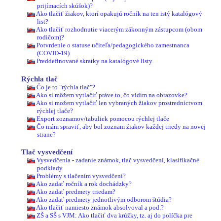
prijímacích skúšok)?
Ako tlačiť žiakov, ktorí opakujú ročník na ten istý katalógový
list?
Ako tlačiť rozhodnutie viacerým zákonným zástupcom (obom
rodičom)?
Potvrdenie o statuse učiteľa/pedagogického zamestnanca
(COVID-19)
Preddefinované skratky na katalógové listy
Rýchla tlač
Čo je to "rýchla tlač"?
Ako si môžem vytlačiť práve to, čo vidím na obrazovke?
Ako si možem vytlačiť len vybraných žiakov prostredníctvom
rýchlej tlače?
Export zoznamov/tabuliek pomocou rýchlej tlače
Čo mám spraviť, aby bol zoznam žiakov každej triedy na novej
strane?
Tlač vysvedčení
Vysvedčenia - zadanie známok, tlač vysvedčení, klasifikačné
podklady
Problémy s tlačením vysvedčení?
Ako zadať ročník a rok dochádzky?
Ako zadať predmety triedam?
Ako zadať predmety jednotlivým odborom štúdia?
Ako tlačiť namiesto známok absolvoval a pod.?
ZŠ a SŠ s VJM: Ako tlačiť dva krúžky, tz. aj do políčka pre