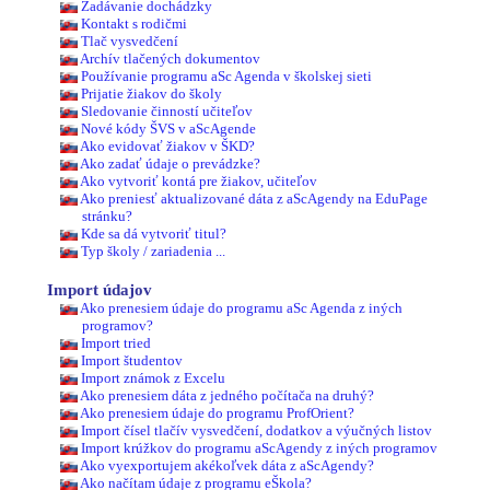
Zadávanie dochádzky
Kontakt s rodičmi
Tlač vysvedčení
Archív tlačených dokumentov
Používanie programu aSc Agenda v školskej sieti
Prijatie žiakov do školy
Sledovanie činností učiteľov
Nové kódy ŠVS v aScAgende
Ako evidovať žiakov v ŠKD?
Ako zadať údaje o prevádzke?
Ako vytvoriť kontá pre žiakov, učiteľov
Ako preniesť aktualizované dáta z aScAgendy na EduPage
stránku?
Kde sa dá vytvoriť titul?
Typ školy / zariadenia ...
Import údajov
Ako prenesiem údaje do programu aSc Agenda z iných
programov?
Import tried
Import študentov
Import známok z Excelu
Ako prenesiem dáta z jedného počítača na druhý?
Ako prenesiem údaje do programu ProfOrient?
Import čísel tlačív vysvedčení, dodatkov a výučných listov
Import krúžkov do programu aScAgendy z iných programov
Ako vyexportujem akékoľvek dáta z aScAgendy?
Ako načítam údaje z programu eŠkola?