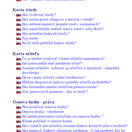
Karta triedy
Ako evidovať triedy?
Ako zistím počet chlapcov a dievčat v triede?
Ako môžem nastaviť poradie tried v zoznamoch?
Ako najrýchlejšie zmeniť názvy tried v celej škole?
Ako priradím žiaka do triedy?
Typ triedy
Na čo slúži prehľad žiakov triedy?
Karta učiteľa
Čo je možné evidovať v karte učiteľa/zamestnanca?
Aké práva môže mať priradené učiteľ?
Zoznam učiteľov: zobraziť aj učiteľov z minulosti - materská
dovolenka
Dá sa v karte učiteľa vidieť triednictvo?
Môžem skopírovať práva z jedného učiteľa na druhého?
Ako hromadne zmeniť učiteľom platovú triedu?
Viac pracovných pomerov - ako to riešiť?
Osnova hodín - práva
Ako používať osnovu hodín?
Osnova hodín - všeobecne
Ak zadám právomoci učiteľom cez osnovu hodín..?
Rôzne pohľady v osnove hodín
Ako vytlačiť pre učiteľov zoznam žiakov, ktorých učia v triedach?
Ako nastaviť žiakovi vlastnosti predmetu - či má predmet, kto ho