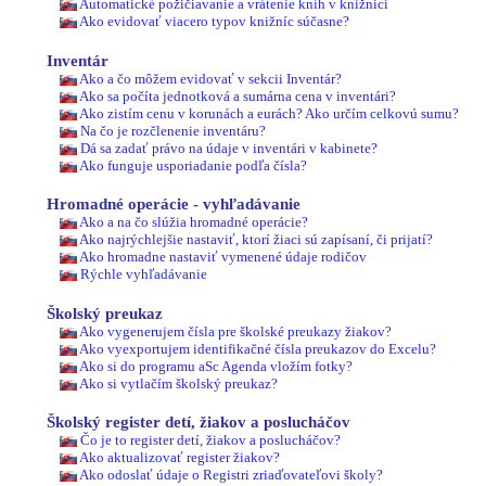
Automatické požičiavanie a vrátenie kníh v knižnici
Ako evidovať viacero typov knižníc súčasne?
Inventár
Ako a čo môžem evidovať v sekcii Inventár?
Ako sa počíta jednotková a sumárna cena v inventári?
Ako zistím cenu v korunách a eurách? Ako určím celkovú sumu?
Na čo je rozčlenenie inventáru?
Dá sa zadať právo na údaje v inventári v kabinete?
Ako funguje usporiadanie podľa čísla?
Hromadné operácie - vyhľadávanie
Ako a na čo slúžia hromadné operácie?
Ako najrýchlejšie nastaviť, ktorí žiaci sú zapísaní, či prijatí?
Ako hromadne nastaviť vymenené údaje rodičov
Rýchle vyhľadávanie
Školský preukaz
Ako vygenerujem čísla pre školské preukazy žiakov?
Ako vyexportujem identifikačné čísla preukazov do Excelu?
Ako si do programu aSc Agenda vložím fotky?
Ako si vytlačím školský preukaz?
Školský register detí, žiakov a poslucháčov
Čo je to register detí, žiakov a poslucháčov?
Ako aktualizovať register žiakov?
Ako odoslať údaje o Registri zriaďovateľovi školy?