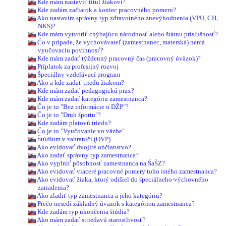
Kde mám nastaviť titul žiakovi?
Kde zadám začiatok a koniec pracovného pomeru?
Ako nastavím správny typ zdravotného znevýhodnenia (VPU, CH,
NKS)?
Kde mám vytvoriť chýbajúcu národnosť alebo štátnu príslušnosť?
Čo v prípade, že vychovávateľ (zamestnanec, materská) nemá
vyučovaciu povinnosť?
Kde mám zadať týždenný pracovný čas (pracovný úväzok)?
Príplatok za profesijný rozvoj
Špeciálny vzdelávací program
Ako a kde zadať triedu žiakom?
Kde mám zadať pedagogickú prax?
Kde mám zadať kategóriu zamestnanca?
Čo je to "Bez informácie o DŽP"?
Čo je to "Druh športu"?
Kde zadám platovú triedu?
Čo je to "Vyučovanie vo väzbe"
Štúdium v zahraničí (OVP)
Ako evidovať dvojité občianstvo?
Ako zadať správny typ zamestnanca?
Ako vyplniť pôsobnosť zamestnanca na ŠaŠZ?
Ako evidovať viaceré pracovné pomery toho istého zamestnanca?
Ako evidovať žiaka, ktorý odišiel do špeciálneho-výchovného
zariadenia?
Ako zladiť typ zamestnanca a jeho kategóriu?
Prečo nesedí základný úväzok s kategóriou zamestnanca?
Kde zadám typ ukončenia štúdia?
Ako mám zadať striedavú starostlivosť?