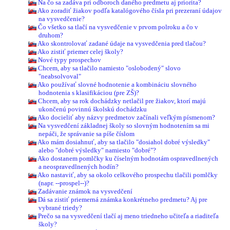
Na čo sa zadáva pri odboroch daného predmetu aj priorita?
Ako zoradiť žiakov podľa katalógového čísla pri prezeraní údajov
na vysvedčenie?
Čo všetko sa tlačí na vysvedčenie v prvom polroku a čo v
druhom?
Ako skontrolovať zadané údaje na vysvedčenia pred tlačou?
Ako zistiť priemer celej školy?
Nové typy prospechov
Chcem, aby sa tlačilo namiesto "oslobodený" slovo
"neabsolvoval"
Ako používať slovné hodnotenie a kombináciu slovného
hodnotenia s klasifikáciou (pre ZŠ)?
Chcem, aby sa rok dochádzky netlačil pre žiakov, ktorí majú
ukončenú povinnú školskú dochádzku
Ako docieliť aby názvy predmetov začínali veľkým písmenom?
Na vysvedčení základnej školy so slovným hodnotením sa mi
nepáči, že správanie sa píše číslom
Ako mám dosiahnuť, aby sa tlačilo "dosiahol dobré výsledky"
alebo "dobré výsledky" namiesto "dobré"?
Ako dostanem pomlčky ku číselným hodnotám ospravedlnených
a neospravedlnených hodín?
Ako nastaviť, aby sa okolo celkového prospechu tlačili pomlčky
(napr. --prospel--)?
Zadávanie známok na vysvedčení
Dá sa zistiť priemerná známka konkrétneho predmetu? Aj pre
vybrané triedy?
Prečo sa na vysvedčení tlačí aj meno triedneho učiteľa a riaditeľa
školy?