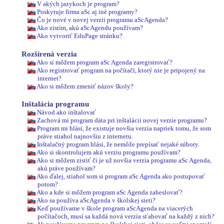
V akých jazykoch je program?
Poskytuje firma aSc aj iné programy?
Čo je nové v novej verzii programu aScAgenda?
Ako zistím, akú aScAgendu používam?
Ako vytvoriť EduPage stránku?
Rozšírená verzia
Ako si môžem program aSc Agenda zaregistrovať?
Ako registrovať program na počítači, ktorý nie je pripojený na
internet?
Ako si môžem zmeniť názov školy?
Inštalácia programu
Návod ako inštalovať
Zachová mi program dáta pri inštalácii novej verzie programu?
Program mi hlási, že existuje novšia verzia napriek tomu, že som
práve stiahol najnovšiu z internetu.
Inštalačný program hlási, že nemôže prepísať nejaké súbory.
Ako si skontrolujem akú verziu programu používam?
Ako si môžem zistiť či je už novšia verzia programu aSc Agenda,
akú práve používam?
Ako ďalej, stiahol som si program aSc Agenda ako postupovať
potom?
Ako a kde si môžem program aSc Agenda zaheslovať?
Ako sa používa aScAgenda v školskej sieti?
Keď používame v škole program aScAgenda na viacerých
počítačoch, musí sa každá nová verzia sťahovať na každý z nich?