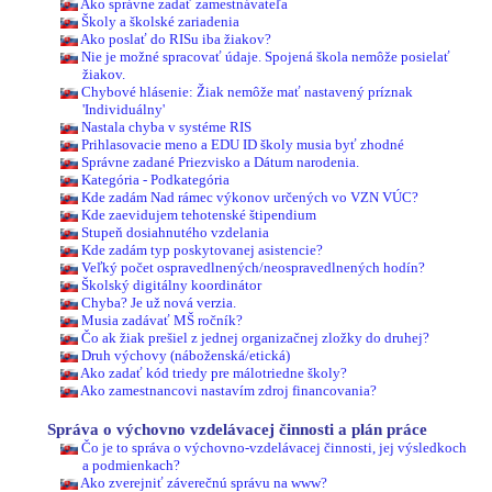
Ako správne zadať zamestnávateľa
Školy a školské zariadenia
Ako poslať do RISu iba žiakov?
Nie je možné spracovať údaje. Spojená škola nemôže posielať
žiakov.
Chybové hlásenie: Žiak nemôže mať nastavený príznak
'Individuálny'
Nastala chyba v systéme RIS
Prihlasovacie meno a EDU ID školy musia byť zhodné
Správne zadané Priezvisko a Dátum narodenia.
Kategória - Podkategória
Kde zadám Nad rámec výkonov určených vo VZN VÚC?
Kde zaevidujem tehotenské štipendium
Stupeň dosiahnutého vzdelania
Kde zadám typ poskytovanej asistencie?
Veľký počet ospravedlnených/neospravedlnených hodín?
Školský digitálny koordinátor
Chyba? Je už nová verzia.
Musia zadávať MŠ ročník?
Čo ak žiak prešiel z jednej organizačnej zložky do druhej?
Druh výchovy (náboženská/etická)
Ako zadať kód triedy pre málotriedne školy?
Ako zamestnancovi nastavím zdroj financovania?
Správa o výchovno vzdelávacej činnosti a plán práce
Čo je to správa o výchovno-vzdelávacej činnosti, jej výsledkoch
a podmienkach?
Ako zverejniť záverečnú správu na www?