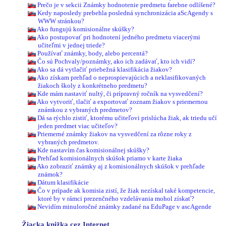
Prečo je v sekcii Známky hodnotenie predmetu farebne odlíšené?
Kedy naposledy prebehla posledná synchronizácia aScAgendy s
WWW stránkou?
Ako fungujú komisionálne skúšky?
Ako postupovať pri hodnotení jedného predmetu viacerými
učiteľmi v jednej triede?
Používať známky, body, alebo percentá?
Čo sú Pochvaly/poznámky, ako ich zadávať, kto ich vidí?
Ako sa dá vytlačiť priebežná klasifikácia žiakov?
Ako získam prehľad o neprospievajúcich a neklasifikovaných
žiakoch školy z konkrétneho predmetu?
Kde mám nastaviť nultý, či prípravný ročník na vysvedčení?
Ako vytvoriť, tlačiť a exportovať zoznam žiakov s priemernou
známkou z vybraných predmetov?
Dá sa rýchlo zistiť, ktorému učiteľovi prislúcha žiak, ak triedu učí
jeden predmet viac učiteľov?
Priemerné známky žiakov na vysvedčení za rôzne roky z
vybraných predmetov.
Kde nastavím čas komisionálnej skúšky?
Prehľad komisionálnych skúšok priamo v karte žiaka
Ako zobraziť známky aj z komisionálnych skúšok v prehľade
známok?
Dátum klasifikácie
Čo v prípade ak komisia zistí, že žiak nezískal také kompetencie,
ktoré by v rámci prezenčného vzdelávania mohol získať?
Nevidím minuloročné známky zadané na EduPage v ascAgende
Žiacka knižka cez Internet