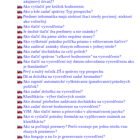
záujmový útvar2?
Ako vytlačiť pre krúžok hodnotenie
Ako a kde zadať správny Typ prospechu?
Predmet informatika majú niektorí žiaci triedy povinný, niektorí
ako voliteľný.
Ako tlačiť vysvedčenia?
Je možné tlačiť iba predmety a nie známky?
Ako tlačiť iba párne alebo nepárne strany?
Ako vyškrtnúť prázdne políčka priamo v editovanom tlačive?
Ako zadávať známky rôznym odborom v jednej triede?
Ako zadať dochádzku za celý polrok?
Ako tlačiť správne "celkové hodnotenie" na vysvedčenie?
Ako tlačiť na vysvedčení iný dátum odovzdania vysvedčenia ako
je štandardné?
Prvý a nultý ročník ZŠ a správny typ prospechu
Dá sa doložka na vysvedčení zadať hromadne?
Ako zapnúť automatické vyškrtávanie (parafovanie) prázdnych
políčok?
Ako zadať doložku na vysvedčení?
Klasifikácia - výber tlačových zostáv
Ako dostať priebežne zadávanú dochádzku na vysvedčenie?
Ako zadať slovné hodnotenie na vysvedčení?
VJM: Ako tlačiť meno a priezvisko v alternatívnom jazyku?
Ako si vytlačiť prázdny formulár na vyplňovanie známok na
klasifikáciu?
Ako sa počítajú priemery? Prečo existuje pre jednu triedu viac
rôznych priemerov?
Ako funguje a na čo je generovanie vysvedčení?