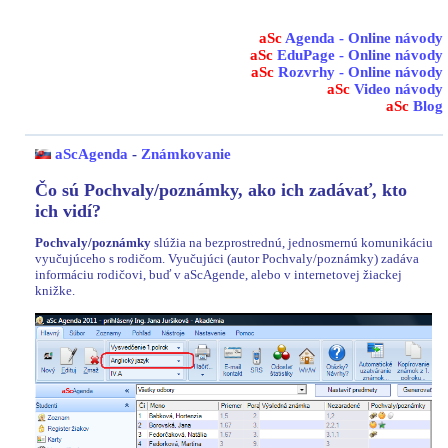
aSc
Agenda - Online návody
aSc
EduPage - Online návody
aSc
Rozvrhy - Online návody
aSc
Video návody
aSc
Blog
aScAgenda
-
Známkovanie
Čo sú Pochvaly/poznámky, ako ich zadávať, kto
ich vidí?
Pochvaly/poznámky
slúžia na bezprostrednú, jednosmernú komunikáciu
vyučujúceho s rodičom. Vyučujúci (autor Pochvaly/poznámky) zadáva
informáciu rodičovi, buď v aScAgende, alebo v internetovej žiackej
knižke.