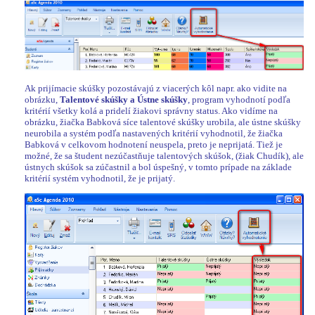
Ak prijímacie skúšky pozostávajú z viacerých kôl napr. ako vidite na
obrázku,
Talentové skúšky a Ústne skúšky
, program vyhodnotí podľa
kritérií všetky kolá a pridelí žiakovi správny status. Ako vidíme na
obrázku, žiačka Babková síce talentové skúšky urobila, ale ústne skúšky
neurobila a systém podľa nastavených kritérií vyhodnotil, že žiačka
Babková v celkovom hodnotení neuspela, preto je neprijatá. Tiež je
možné, že sa študent nezúčastňuje talentových skúšok, (žiak Chudík), ale
ústnych skúšok sa zúčastnil a bol úspešný, v tomto prípade na základe
kritérií systém vyhodnotil, že je prijatý.