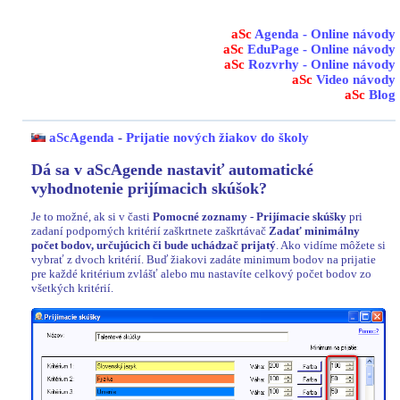
aSc
Agenda - Online návody
aSc
EduPage - Online návody
aSc
Rozvrhy - Online návody
aSc
Video návody
aSc
Blog
aScAgenda
-
Prijatie nových žiakov do školy
Dá sa v aScAgende nastaviť automatické
vyhodnotenie prijímacich skúšok?
Je to možné, ak si v časti
Pomocné zoznamy - Prijímacie skúšky
pri
zadaní podporných kritérií zaškrtnete zaškrtávač
Zadať minimálny
počet bodov, určujúcich či bude uchádzač prijatý
. Ako vidíme môžete si
vybrať z dvoch kritérií. Buď žiakovi zadáte minimum bodov na prijatie
pre každé kritérium zvlášť alebo mu nastavíte celkový počet bodov zo
všetkých kritérií.