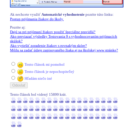
Ak nechcete využiť
Automatické vyhodnotenie
pozrite túto linku:
Postup prijímania žiakov do školy.
Pozrite aj:
Dajú sa pri prijímaní žiakov použiť špeciálne pravidlá?
Ako previazať výsledky Testovania 9 s vyhodnocovaním prijímacích
skúšok?
Ako vyriešiť zoradenie žiakov s rovnakým skóre?
Môžu sa zadať údaje zapisovaného žiaka aj na školskej www stránke?
Tento článok mi pomohol
Tento článok je nepochopiteľný
Hľadám niečo iné
Tento článok bol videný 15899 krát.
15899 / 15899