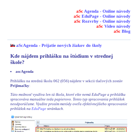
aSc
Agenda - Online návody
aSc
EduPage - Online návody
aSc
Rozvrhy - Online návody
aSc
Video návody
aSc
Blog
aScAgenda
-
Prijatie nových žiakov do školy
Kde nájdem prihlášku na štúdium v strednej
škole?
ascAgenda
Prihlášku na strednú školu 062 (056) nájdete v sekcii tlačových zostáv
Prijímačky
:
Túto možnosť využíva len tá škola, ktoré ešte nemá EduPage a prihlášku
spracováva manuálne teda papierovo. Tento typ spracovania prihlášok
neodporúčame. Využite prosím metódy oveľa efektívnejšieho spracovanie
prihlášok na
EduPage
stránkach.