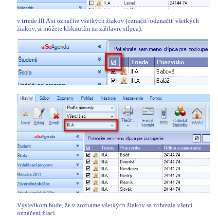
v triede III.A si označíte všetkých žiakov (označiť/odznačiť všetkých
žiakov, si môžete kliknutím na záhlavie stĺpca).
Výsledkom bude, že v zozname všetkých žiakov sa zobrazia všetci
označení žiaci.