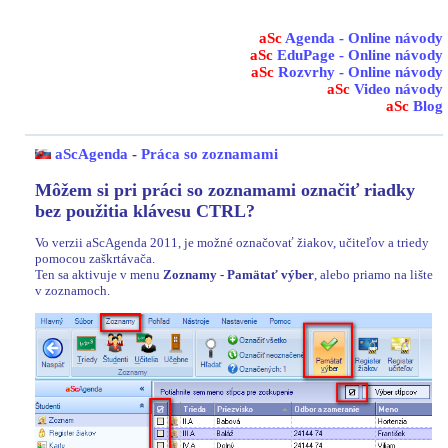
aSc
Agenda - Online návody
aSc
EduPage - Online návody
aSc
Rozvrhy - Online návody
aSc
Video návody
aSc
Blog
aScAgenda
-
Práca so zoznamami
Môžem si pri práci so zoznamami označiť riadky
bez použitia klávesu CTRL?
Vo verzii aScAgenda 2011, je možné označovať žiakov, učiteľov a triedy
pomocou zaškrtávača.
Ten sa aktivuje v menu
Zoznamy - Pamätať výber
, alebo priamo na lište
v zoznamoch.