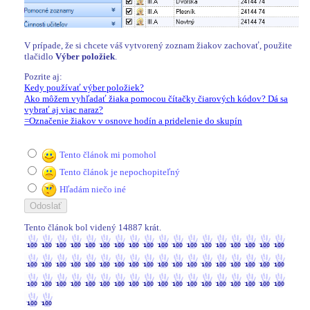
V prípade, že si chcete váš vytvorený zoznam žiakov zachovať, použite
tlačidlo
Výber položiek
.
Pozrite aj:
Kedy používať výber položiek?
Ako môžem vyhľadať žiaka pomocou čítačky čiarových kódov? Dá sa
vybrať aj viac naraz?
=Označenie žiakov v osnove hodín a pridelenie do skupín
Tento článok mi pomohol
Tento článok je nepochopiteľný
Hľadám niečo iné
Tento článok bol videný 14887 krát.
14887 / 14887