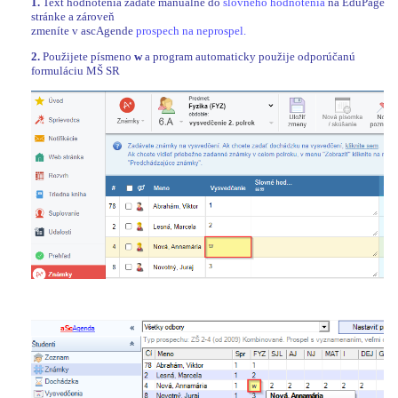
1.
Text hodnotenia zadáte manuálne do
slovného hodnotenia
na EduPage
stránke a zároveň
zmeníte v ascAgende
prospech na neprospel.
2.
Použijete písmeno
w
a program automaticky použije odporúčanú
formuláciu MŠ SR