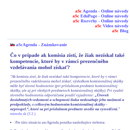
aSc
Agenda - Online návody
aSc
EduPage - Online návody
aSc
Rozvrhy - Online návody
aSc
Video návody
aSc
Blog
aScAgenda
-
Známkovanie
Čo v prípade ak komisia zistí, že žiak nezískal také
kompetencie, ktoré by v rámci prezenčného
vzdelávania mohol získať?
"Ak komisia zistí, že žiak nezískal také kompetencie, ktoré by v rámci
prezenčného vzdelávania mohol získať, výsledkom komisionálnej skúšky
môže byť slovné hodnotenie (pri príslušnom predmete komisionálnej
skúšky, ale aj pri všetkých predmetoch komisionálnej skúšky). Pri využití
slovného hodnotenia odporúčame použiť vyjadrenie:
„Úroveň
dosiahnutých vedomostí a schopností žiaka nedosahuje jeho možnosti a
predpoklady, s celkovým hodnotením komisionálnej skúšky -
neprospel.“, ktoré sa pri príslušnom predmete uvedie na vysvedčení."
minedu.sk (3.2.)
Pre túto situáciu ascAgenda ponúka nasledujúce riešenia: