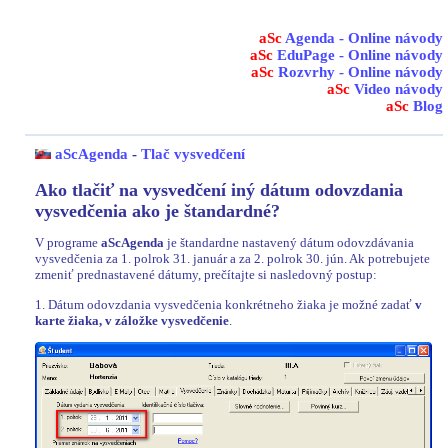
aSc
Agenda - Online návody
aSc
EduPage - Online návody
aSc
Rozvrhy - Online návody
aSc
Video návody
aSc
Blog
aScAgenda
-
Tlač vysvedčení
Ako tlačiť na vysvedčení iný dátum odovzdania
vysvedčenia ako je štandardné?
V programe
aScAgenda
je štandardne nastavený dátum odovzdávania
vysvedčenia za 1. polrok 31. január a za 2. polrok 30. jún. Ak potrebujete
zmeniť prednastavené dátumy, prečítajte si nasledovný postup:
1. Dátum odovzdania vysvedčenia konkrétneho žiaka je možné zadať
v
karte žiaka, v záložke vysvedčenie
.