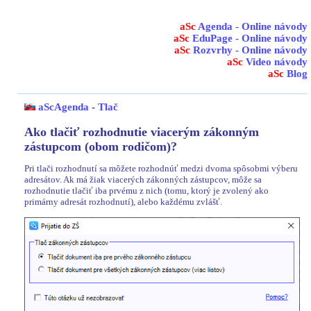
aSc
Agenda - Online návody
aSc
EduPage - Online návody
aSc
Rozvrhy - Online návody
aSc
Video návody
aSc
Blog
aScAgenda
-
Tlač
Ako tlačiť rozhodnutie viacerým zákonným
zástupcom (obom rodičom)?
Pri tlači rozhodnutí sa môžete rozhodnúť medzi dvoma spôsobmi výberu
adresátov. Ak má žiak viacerých zákonných zástupcov, môže sa
rozhodnutie tlačiť iba prvému z nich (tomu, ktorý je zvolený ako
primárny adresát rozhodnutí), alebo každému zvlášť.