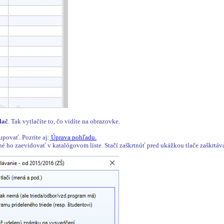
lač
. Tak vytlačíte to, čo vidíte na obrazovke.
povať. Pozrite aj:
Úprava pohľadu.
né ho zaevidovať v katalógovom liste. Stačí zaškrtnúť pred ukážkou tlače zaškrtá