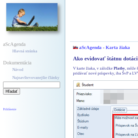
aScAgenda
aScAgenda
-
Karta žiaka
Hlavná stránka
Ako evidovať štátnu dotáci
Dokumentácia
V karte žiaka, v záložke
Platby
, môže 
Návod
pridávať nové príspevky, iba ŠvP a L
Najnavštevovanejšie články
Prihlásenie