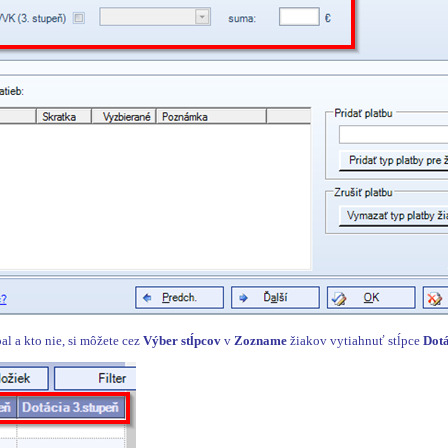
al a kto nie, si môžete cez
Výber stĺpcov
v
Zozname
žiakov vytiahnuť stĺpce
Dotá