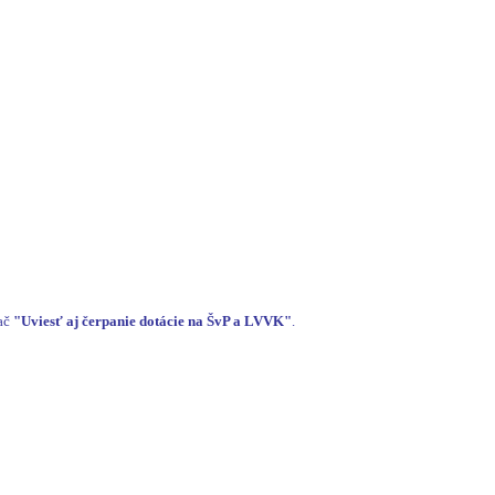
vač
"Uviesť aj čerpanie dotácie na ŠvP a LVVK"
.