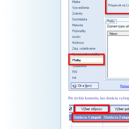
Pre rýchlu kontrolu, kto dotáciu vyčerp