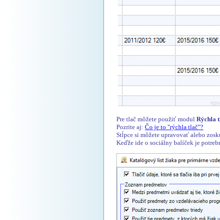
Pre tlač môžete použiť modul
Rýchla t
Pozrite aj:
Čo je to "rýchla tlač"?
Stĺpce si môžete upravovať alebo zosku
Keďže ide o sociálny balíček je potreb