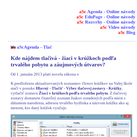
aSc
Agenda - Online návody
aSc
EduPage - Online návody
aSc
Rozvrhy - Online návody
aSc
Video návody
aSc
Blog
aScAgenda
-
Tlač
Kde nájdem tlačivá - žiaci v krúžkoch podľa
trvalého pobytu a záujmových útvarov?
Od 1. januára 2013 platí novela zákona o
K predloženiu aktualizovaných zoznamov členov krúžkov na Vašej škole
stačí v ponuke
Hlavný - Tlačiť - Výber tlačovej zostavy - Krúžky
,
vytlačiť zostavu
Žiaci v krúžkoch podľa trvalého pobytu
. Z tlačovej
zostavy dostanete čitateľný zoznam žiakov zoradených podľa miest s
dátumom narodenia, adresou trvalého bydliska a názvom krúžku ako aj
menom, kto daný krúžok vyučuje.