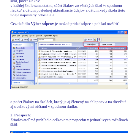
škol, počet žiakov
v každej škole samostatne, súčet žiakov zo všetkých škol /v spodnom
riadku/ a dátum poslednej aktualizácie údajov a dátum kedy škola tieto
údaje naposledy odosielala.
Cez tlačidlo
Výber stĺpcov
je možné pridať stĺpce a pohľad rozšíriť
o počet žiakov na školách, ktorý je aj členený na chlapcov a na dievčatá
aj s celkovými súčtami v spodnom riadku.
2. Prospech:
Zriaďovateľ má prehľad o celkovom prospechu v jednotlivých ročníkoch
škôl: