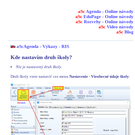
aSc
Agenda - Online návody
aSc
EduPage - Online návody
aSc
Rozvrhy - Online návody
aSc
Video návody
aSc
Blog
aScAgenda
-
Výkazy - RIS
Kde nastavím druh školy?
Nie je nastavený druh školy.
Druh školy viete nastaviť cez menu
Nastavenie - Všeobecné údaje školy
: