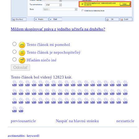
Môžem skopírovať práva z jedného učiteľa na druhého?
Tento článok mi pomohol
Tento článok je nepochopiteľný
Hľadám niečo iné
Tento článok bol videný 12823 krát.
12823 / 12823
previousarticle
Naspäť na hlavnú stránku
nextarticle
asctimetables - keyword3