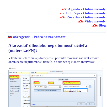
aSc
Agenda - Online návody
aSc
EduPage - Online návody
aSc
Rozvrhy - Online návody
aSc
Video návody
aSc
Blog
aScAgenda
-
Práca so zoznamami
Ako zadať dlhodobú neprítomnosť učiteľa
(materská/PN)?
V karte učiteľa v pravej dolnej časti pribudla možnosť zadávať časové
ohraničenie neprítomnosti učiteľa, a dokonca aj viacero intervalov.