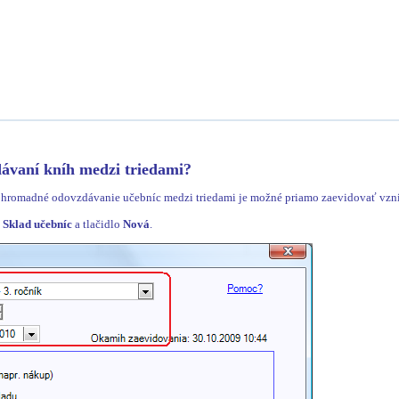
ávaní kníh medzi triedami?
a hromadné odovzdávanie učebníc medzi triedami je možné priamo zaevidovať vzn
 Sklad učebníc
a tlačidlo
Nová
.