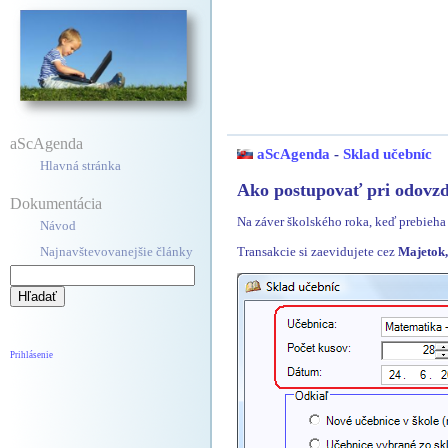
aScAgenda
aScAgenda
-
Sklad učebníc
Hlavná stránka
Ako postupovať pri odovzd
Dokumentácia
Na záver školského roka, keď prebieh
Návod
Transakcie si zaevidujete cez
Majetok,
Najnavštevovanejšie články
Prihlásenie