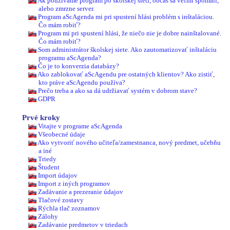
Ak používame program po školskej sieti, občas sa veľmi spomalí,
alebo zmrzne server.
Program aScAgenda mi pri spustení hlási problém s inštaláciou.
Čo mám robiť?
Program mi pri spustení hlási, že niečo nie je dobre nainštalované.
Čo mám robiť?
Som administrátor školskej siete. Ako zautomatizovať inštaláciu
programu aScAgenda?
Čo je to konverzia databázy?
Ako zablokovať aScAgendu pre ostatných klientov? Ako zistiť,
kto práve aScAgendu používa?
Prečo treba a ako sa dá udržiavať systém v dobrom stave?
GDPR
Prvé kroky
Vitajte v programe aScAgenda
Všeobecné údaje
Ako vytvoriť nového učiteľa/zamestnanca, nový predmet, učebňu
a iné
Triedy
Študent
Import údajov
Import z iných programov
Zadávanie a prezeranie údajov
Tlačové zostavy
Rýchla tlač zoznamov
Zálohy
Zadávanie predmetov v triedach