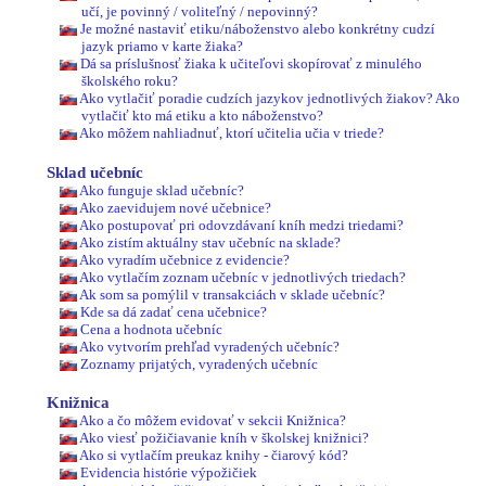
učí, je povinný / voliteľný / nepovinný?
Je možné nastaviť etiku/náboženstvo alebo konkrétny cudzí
jazyk priamo v karte žiaka?
Dá sa príslušnosť žiaka k učiteľovi skopírovať z minulého
školského roku?
Ako vytlačiť poradie cudzích jazykov jednotlivých žiakov? Ako
vytlačiť kto má etiku a kto náboženstvo?
Ako môžem nahliadnuť, ktorí učitelia učia v triede?
Sklad učebníc
Ako funguje sklad učebníc?
Ako zaevidujem nové učebnice?
Ako postupovať pri odovzdávaní kníh medzi triedami?
Ako zistím aktuálny stav učebníc na sklade?
Ako vyradím učebnice z evidencie?
Ako vytlačím zoznam učebníc v jednotlivých triedach?
Ak som sa pomýlil v transakciách v sklade učebníc?
Kde sa dá zadať cena učebnice?
Cena a hodnota učebníc
Ako vytvorím prehľad vyradených učebníc?
Zoznamy prijatých, vyradených učebníc
Knižnica
Ako a čo môžem evidovať v sekcii Knižnica?
Ako viesť požičiavanie kníh v školskej knižnici?
Ako si vytlačím preukaz knihy - čiarový kód?
Evidencia histórie výpožičiek