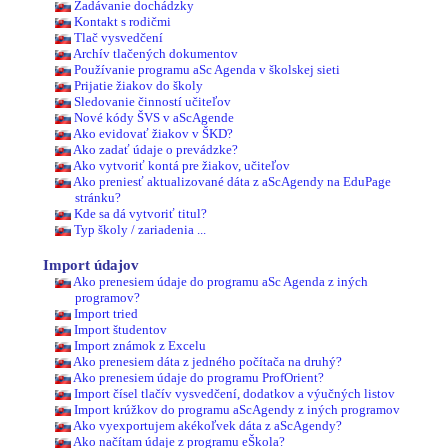
Zadávanie dochádzky
Kontakt s rodičmi
Tlač vysvedčení
Archív tlačených dokumentov
Používanie programu aSc Agenda v školskej sieti
Prijatie žiakov do školy
Sledovanie činností učiteľov
Nové kódy ŠVS v aScAgende
Ako evidovať žiakov v ŠKD?
Ako zadať údaje o prevádzke?
Ako vytvoriť kontá pre žiakov, učiteľov
Ako preniesť aktualizované dáta z aScAgendy na EduPage
stránku?
Kde sa dá vytvoriť titul?
Typ školy / zariadenia ...
Import údajov
Ako prenesiem údaje do programu aSc Agenda z iných
programov?
Import tried
Import študentov
Import známok z Excelu
Ako prenesiem dáta z jedného počítača na druhý?
Ako prenesiem údaje do programu ProfOrient?
Import čísel tlačív vysvedčení, dodatkov a výučných listov
Import krúžkov do programu aScAgendy z iných programov
Ako vyexportujem akékoľvek dáta z aScAgendy?
Ako načítam údaje z programu eŠkola?