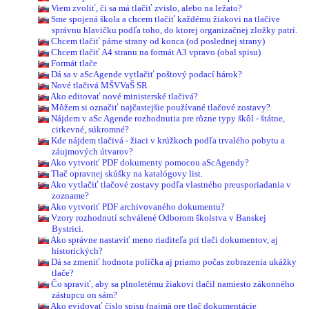
Viem zvoliť, či sa má tlačiť zvislo, alebo na ležato?
Sme spojená škola a chcem tlačiť každému žiakovi na tlačive
správnu hlavičku podľa toho, do ktorej organizačnej zložky patrí.
Chcem tlačiť párne strany od konca (od poslednej strany)
Chcem tlačiť A4 stranu na formát A3 vpravo (obal spisu)
Formát tlače
Dá sa v aScAgende vytlačiť poštový podací hárok?
Nové tlačivá MŠVVaŠ SR
Ako editovať nové ministerské tlačivá?
Môžem si označiť najčastejšie používané tlačové zostavy?
Nájdem v aSc Agende rozhodnutia pre rôzne typy škôl - štátne,
cirkevné, súkromné?
Kde nájdem tlačivá - žiaci v krúžkoch podľa trvalého pobytu a
záujmových útvarov?
Ako vytvoriť PDF dokumenty pomocou aScAgendy?
Tlač opravnej skúšky na katalógovy list.
Ako vytlačiť tlačové zostavy podľa vlastného preusporiadania v
zozname?
Ako vytvoriť PDF archivovaného dokumentu?
Vzory rozhodnutí schválené Odborom školstva v Banskej
Bystrici.
Ako správne nastaviť meno riaditeľa pri tlači dokumentov, aj
historických?
Dá sa zmeniť hodnota políčka aj priamo počas zobrazenia ukážky
tlače?
Čo spraviť, aby sa plnoletému žiakovi tlačil namiesto zákonného
zástupcu on sám?
Ako evidovať číslo spisu (najmä pre tlač dokumentácie