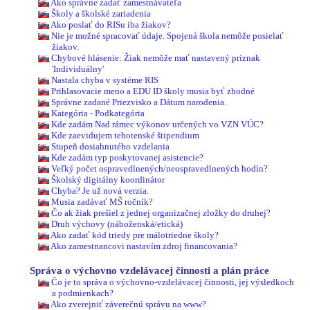
Ako správne zadať zamestnávateľa
Školy a školské zariadenia
Ako poslať do RISu iba žiakov?
Nie je možné spracovať údaje. Spojená škola nemôže posielať
žiakov.
Chybové hlásenie: Žiak nemôže mať nastavený príznak
'Individuálny'
Nastala chyba v systéme RIS
Prihlasovacie meno a EDU ID školy musia byť zhodné
Správne zadané Priezvisko a Dátum narodenia.
Kategória - Podkategória
Kde zadám Nad rámec výkonov určených vo VZN VÚC?
Kde zaevidujem tehotenské štipendium
Stupeň dosiahnutého vzdelania
Kde zadám typ poskytovanej asistencie?
Veľký počet ospravedlnených/neospravedlnených hodín?
Školský digitálny koordinátor
Chyba? Je už nová verzia.
Musia zadávať MŠ ročník?
Čo ak žiak prešiel z jednej organizačnej zložky do druhej?
Druh výchovy (náboženská/etická)
Ako zadať kód triedy pre málotriedne školy?
Ako zamestnancovi nastavím zdroj financovania?
Správa o výchovno vzdelávacej činnosti a plán práce
Čo je to správa o výchovno-vzdelávacej činnosti, jej výsledkoch
a podmienkach?
Ako zverejniť záverečnú správu na www?