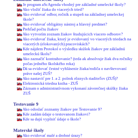
Je program aScAgenda vhodný pre základné umelecké školy?
Ako vložiť žiaka do viacerých tried?
Ako evidovať odbor, ročník a stupeň na základnej umeleckej
škole?
Ako evidovať obligátny nástroj a hlavný predmet?
Prehľad počtu žiakov
Ako vytvorím zoznam žiakov študujúcich viacero odborov?
Ako evidovať žiaka, ktorý je evidovaný vo viacerých triedach na
viacerých (elokovaných) pracoviskách?
Kde nájdem Protokol o výsledku skúšok žiakov pre základnú
umeleckú školu?
Ako zaznačiť kontrahovanie? (teda ak absolvuje žiak dva ročníky
počas jedného školského roka)
Dá sa evidovať čestné vyhlásenie žiaka/rodiča o navštevovaní
práve našej ZUŠ?
Ako nastaviť pre 1. a 2. polrok rôznych riaditeľov (ZUŠ)?
Elektronická triedna kniha - ZUŠ
Záznam o administratívnom vykonaní záverečnej skúšky žiaka
ZUŠ
Testovanie 9
Ako odoslať zoznamy žiakov pre Testovanie 9?
Kde zadám údaje o testovanom žiakovi?
Kde sa dajú vyplniť údaje o škole?
Materské školy
Ako evidovať malé a drobné úrazy?