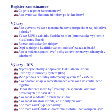
Register zamestnancov
Čo je to register zamestnancov?
Ako evidovať školenia učiteľov, počet kreditov?
Výkazy
Ako vytvoriť výkaz s menami žiakov s prospechom za jednotlivé
polroky?
Výkaz ÚIPŠ k začiatku školského roku (automatické vyplnenie
xls súborov Excel)
Rozsah odosielaných údajov
Dajú sa údaje o kvalifikovanosti odoslať na azk.iedu.sk?
Ako si môžem skontrolovať počty zdravotne znevýhodnených v
eduzbere?
Výkazy - RIS
Najčastejšie otázky a odpovede k aktuálnemu zberu
Rezortný informačný systém (RIS)
aScAgenda a centrálny informačný systém MŠVVaŠ SR
Ako odoslať údaje o zamestnancoch a žiakoch do centrálneho
registra?
Odbor študenta môže byť zvolený len spomedzi odborov
povolených pre našu školu
Ako zadať a odoslať prerušenie štúdia?
Ako zadať niektoré zložitejšie atribúty žiakov?
Kde mám zadať typ dochádzky?
Kde mám zadať druh štúdia/formu osobitnú-nadväzujúcu OVP?