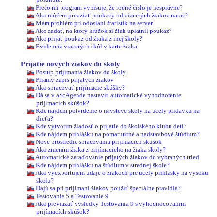
Prečo mi program vypisuje, že rodné číslo je nesprávne?
Ako môžem prevziať poukazy od viacerých žiakov naraz?
Mám problém pri odoslaní štatistík na server
Ako zadať, na ktorý krúžok si žiak uplatnil poukaz?
Ako prijať poukaz od žiaka z inej školy?
Evidencia viacerých škôl v karte žiaka.
Prijatie nových žiakov do školy
Postup prijímania žiakov do školy.
Priamy zápis prijatých žiakov
Ako spracovať prijímacie skúšky?
Dá sa v aScAgende nastaviť automatické vyhodnotenie
prijímacich skúšok?
Kde nájdem potvrdenie o návšteve školy na účely prídavku na
dieťa?
Kde vytvorím žiadosť o prijatie do školského klubu detí?
Kde nájdem prihlášku na pomaturitné a nadstavbové štúdium?
Nové prostredie spracovania prijímacích skúšok
Ako zmením žiaka z prijímacieho na žiaka školy?
Automatické zaraďovanie prijatých žiakov do vybraných tried
Kde nájdem prihlášku na štúdium v strednej škole?
Ako vyexportujem údaje o žiakoch pre účely prihlášky na vysokú
školu?
Dajú sa pri prijímaní žiakov použiť špeciálne pravidlá?
Testovanie 5 a Testovanie 9
Ako previazať výsledky Testovania 9 s vyhodnocovaním
prijímacích skúšok?