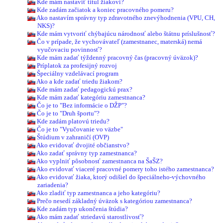
Kde mám nastaviť titul žiakovi?
Kde zadám začiatok a koniec pracovného pomeru?
Ako nastavím správny typ zdravotného znevýhodnenia (VPU, CH,
NKS)?
Kde mám vytvoriť chýbajúcu národnosť alebo štátnu príslušnosť?
Čo v prípade, že vychovávateľ (zamestnanec, materská) nemá
vyučovaciu povinnosť?
Kde mám zadať týždenný pracovný čas (pracovný úväzok)?
Príplatok za profesijný rozvoj
Špeciálny vzdelávací program
Ako a kde zadať triedu žiakom?
Kde mám zadať pedagogickú prax?
Kde mám zadať kategóriu zamestnanca?
Čo je to "Bez informácie o DŽP"?
Čo je to "Druh športu"?
Kde zadám platovú triedu?
Čo je to "Vyučovanie vo väzbe"
Štúdium v zahraničí (OVP)
Ako evidovať dvojité občianstvo?
Ako zadať správny typ zamestnanca?
Ako vyplniť pôsobnosť zamestnanca na ŠaŠZ?
Ako evidovať viaceré pracovné pomery toho istého zamestnanca?
Ako evidovať žiaka, ktorý odišiel do špeciálneho-výchovného
zariadenia?
Ako zladiť typ zamestnanca a jeho kategóriu?
Prečo nesedí základný úväzok s kategóriou zamestnanca?
Kde zadám typ ukončenia štúdia?
Ako mám zadať striedavú starostlivosť?