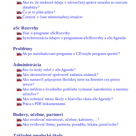
Ako to, že niektoré údaje v záverečnej správe nesedia so stavom
databázy?
Čo je to plán práce?
Činnosť v čase mimoriadnej situácie
aSc Rozvrhy
Viac o programe aScRozvrhy
Synchronizácia údajov s programom aScRozvrhy a aScAgenda
Problémy
Ak po nainštalovaní programu z CD nejde program spustiť?
Administrácia
Kto čo kedy robil v aScAgende?
Ako skontrolovať správnosť zadania známok?
Ako nastaviť pripojenie školskej siete na Internet cez proxy
server?
Ako môžem z úvodného pohľadu vymazať narodeniny a meniny
učiteľov?
Ako zobraziť meno školy v hlavičke okna aScAgendy?
Práca s PDF dokumentami
Budovy, učebne, partneri
Ako evidovať miestnosti, učebne, kabinety, ...?
Ako evidovať firmu, partnera, poradňu, lekára, poisťovňu?
Základné umelecké školy