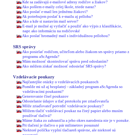
Kde sa zadávajú e-mailové adresy rodičov a žiakov?
Ako pošlem e-maily celej škole, triede naraz?
Ako poslať e-mail len jednému žiakovi?
Ak potrebujem poslať k e-mailu aj prílohu?
Ako a kde si nastavím mail server?
E-mail je možné aj vytlačiť a použiť ako výpis z klasifikácie,
napr. ako informáciu na rodičovské
Ako poslať hromadný mail s individuálnou prílohou?
SRS správy
Ako posielať rodičom, učiteľom alebo žiakom srs správy priamo z
programu aScAgenda?
Mám možnosť skontrolovať správu pred odoslaním?
Ako môžem získať možnosť odosielať SRS správy?
Vzdelávacie poukazy
Najčastejšie otázky o vzdelávacích poukazoch
Pomôže mi už aj bezplatný - základný program aScAgenda so
vzdelávacími poukazmi?
Generovanie čísel poukazov
Odosielanie údajov a tlač protokolu pre zriaďovateľa
Môže zriaďovateľ potvrdiť vzdelávacie poukazy?
Môžem tlačiť vzdelávací poukaz na čistý papier alebo musím
používať tlačivá?
Máme žiaka zo zahraničia a jeho okres narodenia nie je v ponuke.
Pri tlačení je tlačivo o pár milimetrov posunuté
Niektoré políčka vyplní tlačiareň správne, ale niektoré sú
posunuté.