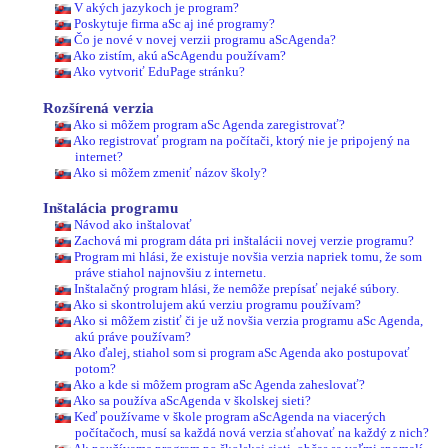
V akých jazykoch je program?
Poskytuje firma aSc aj iné programy?
Čo je nové v novej verzii programu aScAgenda?
Ako zistím, akú aScAgendu používam?
Ako vytvoriť EduPage stránku?
Rozšírená verzia
Ako si môžem program aSc Agenda zaregistrovať?
Ako registrovať program na počítači, ktorý nie je pripojený na
internet?
Ako si môžem zmeniť názov školy?
Inštalácia programu
Návod ako inštalovať
Zachová mi program dáta pri inštalácii novej verzie programu?
Program mi hlási, že existuje novšia verzia napriek tomu, že som
práve stiahol najnovšiu z internetu.
Inštalačný program hlási, že nemôže prepísať nejaké súbory.
Ako si skontrolujem akú verziu programu používam?
Ako si môžem zistiť či je už novšia verzia programu aSc Agenda,
akú práve používam?
Ako ďalej, stiahol som si program aSc Agenda ako postupovať
potom?
Ako a kde si môžem program aSc Agenda zaheslovať?
Ako sa používa aScAgenda v školskej sieti?
Keď používame v škole program aScAgenda na viacerých
počítačoch, musí sa každá nová verzia sťahovať na každý z nich?