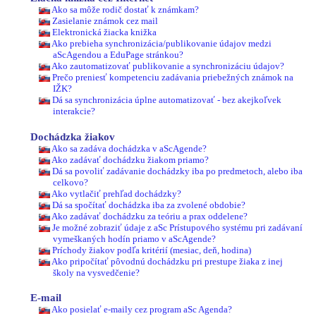
Ako sa môže rodič dostať k známkam?
Zasielanie známok cez mail
Elektronická žiacka knižka
Ako prebieha synchronizácia/publikovanie údajov medzi
aScAgendou a EduPage stránkou?
Ako zautomatizovať publikovanie a synchronizáciu údajov?
Prečo preniesť kompetenciu zadávania priebežných známok na
IŽK?
Dá sa synchronizácia úplne automatizovať - bez akejkoľvek
interakcie?
Dochádzka žiakov
Ako sa zadáva dochádzka v aScAgende?
Ako zadávať dochádzku žiakom priamo?
Dá sa povoliť zadávanie dochádzky iba po predmetoch, alebo iba
celkovo?
Ako vytlačiť prehľad dochádzky?
Dá sa spočítať dochádzka iba za zvolené obdobie?
Ako zadávať dochádzku za teóriu a prax oddelene?
Je možné zobraziť údaje z aSc Prístupového systému pri zadávaní
vymeškaných hodín priamo v aScAgende?
Príchody žiakov podľa kritérií (mesiac, deň, hodina)
Ako pripočítať pôvodnú dochádzku pri prestupe žiaka z inej
školy na vysvedčenie?
E-mail
Ako posielať e-maily cez program aSc Agenda?