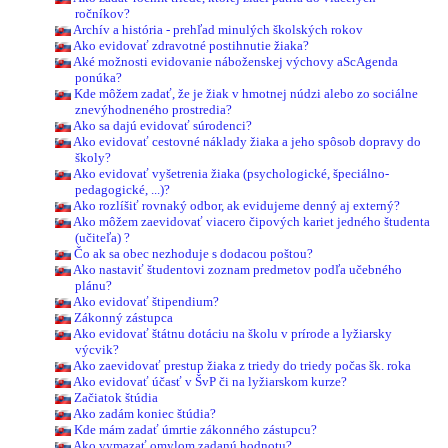
ročníkov?
Archív a história - prehľad minulých školských rokov
Ako evidovať zdravotné postihnutie žiaka?
Aké možnosti evidovanie náboženskej výchovy aScAgenda
ponúka?
Kde môžem zadať, že je žiak v hmotnej núdzi alebo zo sociálne
znevýhodneného prostredia?
Ako sa dajú evidovať súrodenci?
Ako evidovať cestovné náklady žiaka a jeho spôsob dopravy do
školy?
Ako evidovať vyšetrenia žiaka (psychologické, špeciálno-
pedagogické, ...)?
Ako rozlíšiť rovnaký odbor, ak evidujeme denný aj externý?
Ako môžem zaevidovať viacero čipových kariet jedného študenta
(učiteľa) ?
Čo ak sa obec nezhoduje s dodacou poštou?
Ako nastaviť študentovi zoznam predmetov podľa učebného
plánu?
Ako evidovať štipendium?
Zákonný zástupca
Ako evidovať štátnu dotáciu na školu v prírode a lyžiarsky
výcvik?
Ako zaevidovať prestup žiaka z triedy do triedy počas šk. roka
Ako evidovať účasť v ŠvP či na lyžiarskom kurze?
Začiatok štúdia
Ako zadám koniec štúdia?
Kde mám zadať úmrtie zákonného zástupcu?
Ako vymazať omylom zadanú hodnotu?