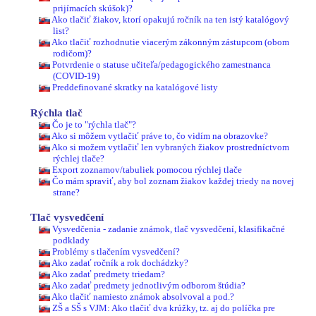
prijímacích skúšok)?
Ako tlačiť žiakov, ktorí opakujú ročník na ten istý katalógový
list?
Ako tlačiť rozhodnutie viacerým zákonným zástupcom (obom
rodičom)?
Potvrdenie o statuse učiteľa/pedagogického zamestnanca
(COVID-19)
Preddefinované skratky na katalógové listy
Rýchla tlač
Čo je to "rýchla tlač"?
Ako si môžem vytlačiť práve to, čo vidím na obrazovke?
Ako si možem vytlačiť len vybraných žiakov prostredníctvom
rýchlej tlače?
Export zoznamov/tabuliek pomocou rýchlej tlače
Čo mám spraviť, aby bol zoznam žiakov každej triedy na novej
strane?
Tlač vysvedčení
Vysvedčenia - zadanie známok, tlač vysvedčení, klasifikačné
podklady
Problémy s tlačením vysvedčení?
Ako zadať ročník a rok dochádzky?
Ako zadať predmety triedam?
Ako zadať predmety jednotlivým odborom štúdia?
Ako tlačiť namiesto známok absolvoval a pod.?
ZŠ a SŠ s VJM: Ako tlačiť dva krúžky, tz. aj do políčka pre