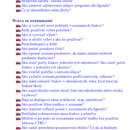
Bezpečná záloha - záloha online
Ako nastaviť zálohovanie údajov programu aScAgenda?
Čo je identifikátor našej školy?
Práca so zoznamami
Ako si vytvoriť nové pohľady v zoznamoch žiakov?
Kedy používať výber položiek?
Ako si vytvoriť výber?
Ako si uložiť výber a ako ho používať?
Predchádzajúci a ďalší
Ako pridať poradové číslo?
Ako upratať zoznam predmetov, ak máme zadané niektoré
predmety duplicitne?
Ako zistiť počty žiakov jednotlivých národností? Ako zistiť počet
žiakov z jednotlivých okresov?
Ako zväčšiť políčko s názvom stĺpca?
Ako vytlačiť zoznam predmetov podľa tried resp. odborov?
Ako mám zobraziť žiakov v aktuálnom šk. roku, ktorí (nie) sú
žiakmi školy
Ako najrýchlejšie zistím, ktorý žiak má náboženskú alebo etickú
výchovu?
Dajú sa dialógové okna zväčšovať, resp. zmenšovať?
Ako používať filter riadkov v zozname?
Ako zmením veľkosť písma v zoznamoch aScAgendy?
Prehľadné zobrazovanie mien žiakov a učiteľov.
Môžem si pri práci so zoznamami označiť riadky bez použitia
klávesu CTRL?
Ako zadať prerušenie/pozastavenie štúdia? Čo ak sa štúdium