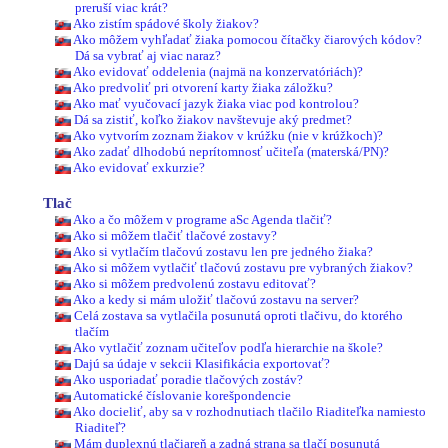
preruší viac krát?
Ako zistím spádové školy žiakov?
Ako môžem vyhľadať žiaka pomocou čítačky čiarových kódov?
Dá sa vybrať aj viac naraz?
Ako evidovať oddelenia (najmä na konzervatóriách)?
Ako predvoliť pri otvorení karty žiaka záložku?
Ako mať vyučovací jazyk žiaka viac pod kontrolou?
Dá sa zistiť, koľko žiakov navštevuje aký predmet?
Ako vytvorím zoznam žiakov v krúžku (nie v krúžkoch)?
Ako zadať dlhodobú neprítomnosť učiteľa (materská/PN)?
Ako evidovať exkurzie?
Tlač
Ako a čo môžem v programe aSc Agenda tlačiť?
Ako si môžem tlačiť tlačové zostavy?
Ako si vytlačím tlačovú zostavu len pre jedného žiaka?
Ako si môžem vytlačiť tlačovú zostavu pre vybraných žiakov?
Ako si môžem predvolenú zostavu editovať?
Ako a kedy si mám uložiť tlačovú zostavu na server?
Celá zostava sa vytlačila posunutá oproti tlačivu, do ktorého
tlačím
Ako vytlačiť zoznam učiteľov podľa hierarchie na škole?
Dajú sa údaje v sekcii Klasifikácia exportovať?
Ako usporiadať poradie tlačových zostáv?
Automatické číslovanie korešpondencie
Ako docieliť, aby sa v rozhodnutiach tlačilo Riaditeľka namiesto
Riaditeľ?
Mám duplexnú tlačiareň a zadná strana sa tlačí posunutá