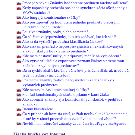
Prečo je v sekcii Známky hodnotenie predmetu farebne odlíšené?
Kedy naposledy prebehla posledná synchronizácia aScAgendy s
WWW stránkou?
Ako fungujú komisionálne skúšky?
Ako postupovať pri hodnotení jedného predmetu viacerými
učiteľmi v jednej triede?
Používať známky, body, alebo percentá?
Čo sú Pochvaly/poznámky, ako ich zadávať, kto ich vidí?
Ako sa dá vytlačiť priebežná klasifikácia žiakov?
Ako získam prehľad o neprospievajúcich a neklasifikovaných
žiakoch školy z konkrétneho predmetu?
Kde mám nastaviť nultý, či prípravný ročník na vysvedčení?
Ako vytvoriť, tlačiť a exportovať zoznam žiakov s priemernou
známkou z vybraných predmetov?
Dá sa rýchlo zistiť, ktorému učiteľovi prislúcha žiak, ak triedu učí
jeden predmet viac učiteľov?
Priemerné známky žiakov na vysvedčení za rôzne roky z
vybraných predmetov.
Kde nastavím čas komisionálnej skúšky?
Prehľad komisionálnych skúšok priamo v karte žiaka
Ako zobraziť známky aj z komisionálnych skúšok v prehľade
známok?
Dátum klasifikácie
Čo v prípade ak komisia zistí, že žiak nezískal také kompetencie,
ktoré by v rámci prezenčného vzdelávania mohol získať?
Nevidím minuloročné známky zadané na EduPage v ascAgende
Žiacka knižka cez Internet