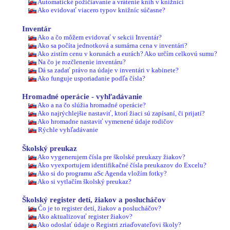
Automatické požičiavanie a vrátenie kníh v knižnici
Ako evidovať viacero typov knižníc súčasne?
Inventár
Ako a čo môžem evidovať v sekcii Inventár?
Ako sa počíta jednotková a sumárna cena v inventári?
Ako zistím cenu v korunách a eurách? Ako určím celkovú sumu?
Na čo je rozčlenenie inventáru?
Dá sa zadať právo na údaje v inventári v kabinete?
Ako funguje usporiadanie podľa čísla?
Hromadné operácie - vyhľadávanie
Ako a na čo slúžia hromadné operácie?
Ako najrýchlejšie nastaviť, ktorí žiaci sú zapísaní, či prijatí?
Ako hromadne nastaviť vymenené údaje rodičov
Rýchle vyhľadávanie
Školský preukaz
Ako vygenerujem čísla pre školské preukazy žiakov?
Ako vyexportujem identifikačné čísla preukazov do Excelu?
Ako si do programu aSc Agenda vložím fotky?
Ako si vytlačím školský preukaz?
Školský register detí, žiakov a poslucháčov
Čo je to register detí, žiakov a poslucháčov?
Ako aktualizovať register žiakov?
Ako odoslať údaje o Registri zriaďovateľovi školy?