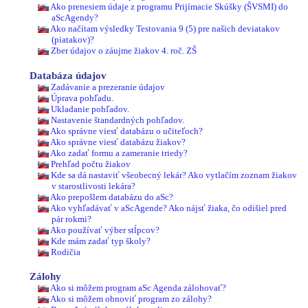
Ako prenesiem údaje z programu Prijímacie Skúšky (ŠVSMI) do
aScAgendy?
Ako načítam výsledky Testovania 9 (5) pre našich deviatakov
(piatakov)?
Zber údajov o záujme žiakov 4. roč. ZŠ
Databáza údajov
Zadávanie a prezeranie údajov
Úprava pohľadu.
Ukladanie pohľadov.
Nastavenie štandardných pohľadov.
Ako správne viesť databázu o učiteľoch?
Ako správne viesť databázu žiakov?
Ako zadať formu a zameranie triedy?
Prehľad počtu žiakov
Kde sa dá nastaviť všeobecný lekár? Ako vytlačím zoznam žiakov
v starostlivosti lekára?
Ako prepošlem databázu do aSc?
Ako vyhľadávať v aScAgende? Ako nájsť žiaka, čo odišiel pred
pár rokmi?
Ako používať výber stĺpcov?
Kde mám zadať typ školy?
Rodičia
Zálohy
Ako si môžem program aSc Agenda zálohovať?
Ako si môžem obnoviť program zo zálohy?