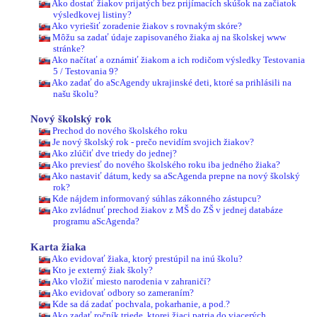
Ako dostať žiakov prijatých bez prijímacích skúšok na začiatok
výsledkovej listiny?
Ako vyriešiť zoradenie žiakov s rovnakým skóre?
Môžu sa zadať údaje zapisovaného žiaka aj na školskej www
stránke?
Ako načítať a oznámiť žiakom a ich rodičom výsledky Testovania
5 / Testovania 9?
Ako zadať do aScAgendy ukrajinské deti, ktoré sa prihlásili na
našu školu?
Nový školský rok
Prechod do nového školského roku
Je nový školský rok - prečo nevidím svojich žiakov?
Ako zlúčiť dve triedy do jednej?
Ako previesť do nového školského roku iba jedného žiaka?
Ako nastaviť dátum, kedy sa aScAgenda prepne na nový školský
rok?
Kde nájdem informovaný súhlas zákonného zástupcu?
Ako zvládnuť prechod žiakov z MŠ do ZŠ v jednej databáze
programu aScAgenda?
Karta žiaka
Ako evidovať žiaka, ktorý prestúpil na inú školu?
Kto je externý žiak školy?
Ako vložiť miesto narodenia v zahraničí?
Ako evidovať odbory so zameraním?
Kde sa dá zadať pochvala, pokarhanie, a pod.?
Ako zadať ročník triede, ktorej žiaci patria do viacerých