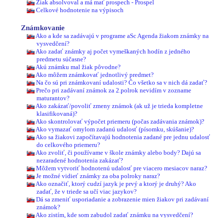
Žiak absolvoval a má mať prospech - Prospel
Celkové hodnotenie na výpisoch
Známkovanie
Ako a kde sa zadávajú v programe aSc Agenda žiakom známky na
vysvedčení?
Ako zadať známky aj počet vymeškaných hodín z jedného
predmetu súčasne?
Akú známku mal žiak pôvodne?
Ako môžem známkovať jednotlivý predmet?
Na čo sú pri známkovaní udalosti? Čo všetko sa v nich dá zadať?
Prečo pri zadávaní známok za 2.polrok nevidím v zozname
maturantov?
Ako zakázať/povoliť zmeny známok (ak už je trieda kompletne
klasifikovaná)?
Ako skontrolovať výpočet priemeru (počas zadávania známok)?
Ako vymazať omylom zadanú udalosť (písomku, skúšanie)?
Ako sa žiakovi započítavajú hodnotenia zadané pre jednu udalosť
do celkového priemeru?
Ako zvoliť, či používame v škole známky alebo body? Dajú sa
nezaradené hodnotenia zakázať?
Môžem vytvoriť hodnotenú udalosť pre viacero mesiacov naraz?
Je možné vidieť známky za oba polroky naraz?
Ako označiť, ktorý cudzí jazyk je prvý a ktorý je druhý? Ako
zadať, že v triede sa učí viac jazykov?
Dá sa zmeniť usporiadanie a zobrazenie mien žiakov pri zadávaní
známok?
Ako zistím, kde som zabudol zadať známku na vysvedčení?