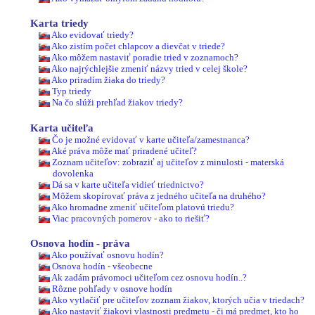
Karta triedy
Ako evidovať triedy?
Ako zistím počet chlapcov a dievčat v triede?
Ako môžem nastaviť poradie tried v zoznamoch?
Ako najrýchlejšie zmeniť názvy tried v celej škole?
Ako priradím žiaka do triedy?
Typ triedy
Na čo slúži prehľad žiakov triedy?
Karta učiteľa
Čo je možné evidovať v karte učiteľa/zamestnanca?
Aké práva môže mať priradené učiteľ?
Zoznam učiteľov: zobraziť aj učiteľov z minulosti - materská
dovolenka
Dá sa v karte učiteľa vidieť triednictvo?
Môžem skopírovať práva z jedného učiteľa na druhého?
Ako hromadne zmeniť učiteľom platovú triedu?
Viac pracovných pomerov - ako to riešiť?
Osnova hodín - práva
Ako používať osnovu hodín?
Osnova hodín - všeobecne
Ak zadám právomoci učiteľom cez osnovu hodín..?
Rôzne pohľady v osnove hodín
Ako vytlačiť pre učiteľov zoznam žiakov, ktorých učia v triedach?
Ako nastaviť žiakovi vlastnosti predmetu - či má predmet, kto ho