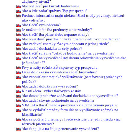
záujmový útvar2?
Ako vytlačiť pre krúžok hodnotenie
Ako a kde zadať správny Typ prospechu?
Predmet informatika majú niektorí žiaci triedy povinný, niektorí
ako voliteľný.
Ako tlačiť vysvedčenia?
Je možné tlačiť iba predmety a nie známky?
Ako tlačiť iba párne alebo nepárne strany?
Ako vyškrtnúť prázdne políčka priamo v editovanom tlačive?
Ako zadávať známky rôznym odborom v jednej triede?
Ako zadať dochádzku za celý polrok?
Ako tlačiť správne "celkové hodnotenie" na vysvedčenie?
Ako tlačiť na vysvedčení iný dátum odovzdania vysvedčenia ako
je štandardné?
Prvý a nultý ročník ZŠ a správny typ prospechu
Dá sa doložka na vysvedčení zadať hromadne?
Ako zapnúť automatické vyškrtávanie (parafovanie) prázdnych
políčok?
Ako zadať doložku na vysvedčení?
Klasifikácia - výber tlačových zostáv
Ako dostať priebežne zadávanú dochádzku na vysvedčenie?
Ako zadať slovné hodnotenie na vysvedčení?
VJM: Ako tlačiť meno a priezvisko v alternatívnom jazyku?
Ako si vytlačiť prázdny formulár na vyplňovanie známok na
klasifikáciu?
Ako sa počítajú priemery? Prečo existuje pre jednu triedu viac
rôznych priemerov?
Ako funguje a na čo je generovanie vysvedčení?