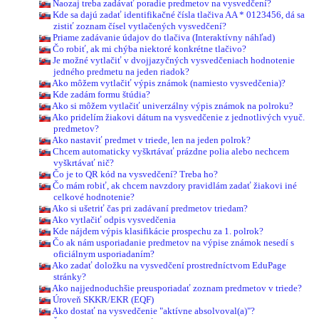
Naozaj treba zadávať poradie predmetov na vysvedčení?
Kde sa dajú zadať identifikačné čísla tlačiva AA * 0123456, dá sa
zistiť zoznam čísel vytlačených vysvedčení?
Priame zadávanie údajov do tlačiva (Interaktívny náhľad)
Čo robiť, ak mi chýba niektoré konkrétne tlačivo?
Je možné vytlačiť v dvojjazyčných vysvedčeniach hodnotenie
jedného predmetu na jeden riadok?
Ako môžem vytlačiť výpis známok (namiesto vysvedčenia)?
Kde zadám formu štúdia?
Ako si môžem vytlačiť univerzálny výpis známok na polroku?
Ako pridelím žiakovi dátum na vysvedčenie z jednotlivých vyuč.
predmetov?
Ako nastaviť predmet v triede, len na jeden polrok?
Chcem automaticky vyškrtávať prázdne polia alebo nechcem
vyškrtávať nič?
Čo je to QR kód na vysvedčení? Treba ho?
Čo mám robiť, ak chcem navzdory pravidlám zadať žiakovi iné
celkové hodnotenie?
Ako si ušetriť čas pri zadávaní predmetov triedam?
Ako vytlačiť odpis vysvedčenia
Kde nájdem výpis klasifikácie prospechu za 1. polrok?
Čo ak nám usporiadanie predmetov na výpise známok nesedí s
oficiálnym usporiadaním?
Ako zadať doložku na vysvedčení prostredníctvom EduPage
stránky?
Ako najjednoduchšie preusporiadať zoznam predmetov v triede?
Úroveň SKKR/EKR (EQF)
Ako dostať na vysvedčenie "aktívne absolvoval(a)"?