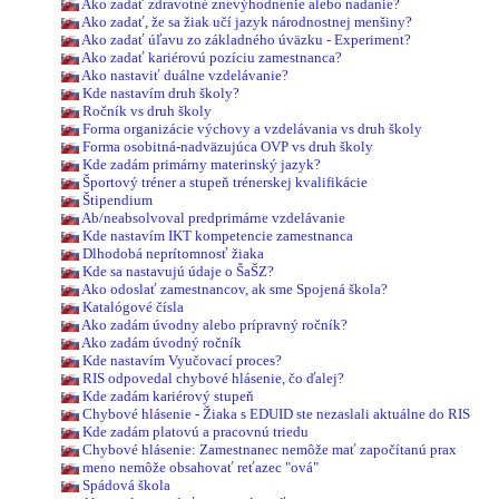
Ako zadať zdravotné znevýhodnenie alebo nadanie?
Ako zadať, že sa žiak učí jazyk národnostnej menšiny?
Ako zadať úľavu zo základného úväzku - Experiment?
Ako zadať kariérovú pozíciu zamestnanca?
Ako nastaviť duálne vzdelávanie?
Kde nastavím druh školy?
Ročník vs druh školy
Forma organizácie výchovy a vzdelávania vs druh školy
Forma osobitná-nadväzujúca OVP vs druh školy
Kde zadám primárny materinský jazyk?
Športový tréner a stupeň trénerskej kvalifikácie
Štipendium
Ab/neabsolvoval predprimárne vzdelávanie
Kde nastavím IKT kompetencie zamestnanca
Dlhodobá neprítomnosť žiaka
Kde sa nastavujú údaje o ŠaŠZ?
Ako odoslať zamestnancov, ak sme Spojená škola?
Katalógové čísla
Ako zadám úvodny alebo prípravný ročník?
Ako zadám úvodný ročník
Kde nastavím Vyučovací proces?
RIS odpovedal chybové hlásenie, čo ďalej?
Kde zadám kariérový stupeň
Chybové hlásenie - Žiaka s EDUID ste nezaslali aktuálne do RIS
Kde zadám platovú a pracovnú triedu
Chybové hlásenie: Zamestnanec nemôže mať započítanú prax
meno nemôže obsahovať reťazec "ová"
Spádová škola