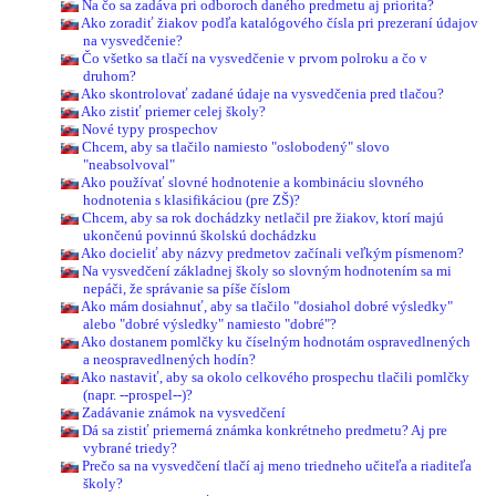
Na čo sa zadáva pri odboroch daného predmetu aj priorita?
Ako zoradiť žiakov podľa katalógového čísla pri prezeraní údajov
na vysvedčenie?
Čo všetko sa tlačí na vysvedčenie v prvom polroku a čo v
druhom?
Ako skontrolovať zadané údaje na vysvedčenia pred tlačou?
Ako zistiť priemer celej školy?
Nové typy prospechov
Chcem, aby sa tlačilo namiesto "oslobodený" slovo
"neabsolvoval"
Ako používať slovné hodnotenie a kombináciu slovného
hodnotenia s klasifikáciou (pre ZŠ)?
Chcem, aby sa rok dochádzky netlačil pre žiakov, ktorí majú
ukončenú povinnú školskú dochádzku
Ako docieliť aby názvy predmetov začínali veľkým písmenom?
Na vysvedčení základnej školy so slovným hodnotením sa mi
nepáči, že správanie sa píše číslom
Ako mám dosiahnuť, aby sa tlačilo "dosiahol dobré výsledky"
alebo "dobré výsledky" namiesto "dobré"?
Ako dostanem pomlčky ku číselným hodnotám ospravedlnených
a neospravedlnených hodín?
Ako nastaviť, aby sa okolo celkového prospechu tlačili pomlčky
(napr. --prospel--)?
Zadávanie známok na vysvedčení
Dá sa zistiť priemerná známka konkrétneho predmetu? Aj pre
vybrané triedy?
Prečo sa na vysvedčení tlačí aj meno triedneho učiteľa a riaditeľa
školy?