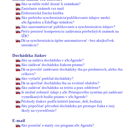
Ako sa môže rodič dostať k známkam?
Zasielanie známok cez mail
Elektronická žiacka knižka
Ako prebieha synchronizácia/publikovanie údajov medzi
aScAgendou a EduPage stránkou?
Ako zautomatizovať publikovanie a synchronizáciu údajov?
Prečo preniesť kompetenciu zadávania priebežných známok na
IŽK?
Dá sa synchronizácia úplne automatizovať - bez akejkoľvek
interakcie?
Dochádzka žiakov
Ako sa zadáva dochádzka v aScAgende?
Ako zadávať dochádzku žiakom priamo?
Dá sa povoliť zadávanie dochádzky iba po predmetoch, alebo iba
celkovo?
Ako vytlačiť prehľad dochádzky?
Dá sa spočítať dochádzka iba za zvolené obdobie?
Ako zadávať dochádzku za teóriu a prax oddelene?
Je možné zobraziť údaje z aSc Prístupového systému pri zadávaní
vymeškaných hodín priamo v aScAgende?
Príchody žiakov podľa kritérií (mesiac, deň, hodina)
Ako pripočítať pôvodnú dochádzku pri prestupe žiaka z inej
školy na vysvedčenie?
E-mail
Ako posielať e-maily cez program aSc Agenda?