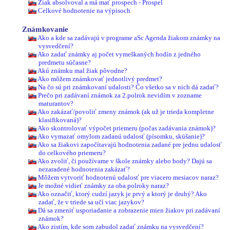
Žiak absolvoval a má mať prospech - Prospel
Celkové hodnotenie na výpisoch
Známkovanie
Ako a kde sa zadávajú v programe aSc Agenda žiakom známky na
vysvedčení?
Ako zadať známky aj počet vymeškaných hodín z jedného
predmetu súčasne?
Akú známku mal žiak pôvodne?
Ako môžem známkovať jednotlivý predmet?
Na čo sú pri známkovaní udalosti? Čo všetko sa v nich dá zadať?
Prečo pri zadávaní známok za 2.polrok nevidím v zozname
maturantov?
Ako zakázať/povoliť zmeny známok (ak už je trieda kompletne
klasifikovaná)?
Ako skontrolovať výpočet priemeru (počas zadávania známok)?
Ako vymazať omylom zadanú udalosť (písomku, skúšanie)?
Ako sa žiakovi započítavajú hodnotenia zadané pre jednu udalosť
do celkového priemeru?
Ako zvoliť, či používame v škole známky alebo body? Dajú sa
nezaradené hodnotenia zakázať?
Môžem vytvoriť hodnotenú udalosť pre viacero mesiacov naraz?
Je možné vidieť známky za oba polroky naraz?
Ako označiť, ktorý cudzí jazyk je prvý a ktorý je druhý? Ako
zadať, že v triede sa učí viac jazykov?
Dá sa zmeniť usporiadanie a zobrazenie mien žiakov pri zadávaní
známok?
Ako zistím, kde som zabudol zadať známku na vysvedčení?