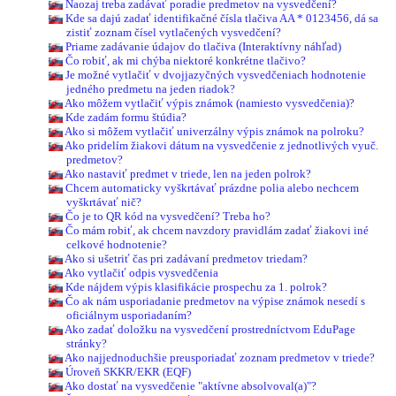
Naozaj treba zadávať poradie predmetov na vysvedčení?
Kde sa dajú zadať identifikačné čísla tlačiva AA * 0123456, dá sa
zistiť zoznam čísel vytlačených vysvedčení?
Priame zadávanie údajov do tlačiva (Interaktívny náhľad)
Čo robiť, ak mi chýba niektoré konkrétne tlačivo?
Je možné vytlačiť v dvojjazyčných vysvedčeniach hodnotenie
jedného predmetu na jeden riadok?
Ako môžem vytlačiť výpis známok (namiesto vysvedčenia)?
Kde zadám formu štúdia?
Ako si môžem vytlačiť univerzálny výpis známok na polroku?
Ako pridelím žiakovi dátum na vysvedčenie z jednotlivých vyuč.
predmetov?
Ako nastaviť predmet v triede, len na jeden polrok?
Chcem automaticky vyškrtávať prázdne polia alebo nechcem
vyškrtávať nič?
Čo je to QR kód na vysvedčení? Treba ho?
Čo mám robiť, ak chcem navzdory pravidlám zadať žiakovi iné
celkové hodnotenie?
Ako si ušetriť čas pri zadávaní predmetov triedam?
Ako vytlačiť odpis vysvedčenia
Kde nájdem výpis klasifikácie prospechu za 1. polrok?
Čo ak nám usporiadanie predmetov na výpise známok nesedí s
oficiálnym usporiadaním?
Ako zadať doložku na vysvedčení prostredníctvom EduPage
stránky?
Ako najjednoduchšie preusporiadať zoznam predmetov v triede?
Úroveň SKKR/EKR (EQF)
Ako dostať na vysvedčenie "aktívne absolvoval(a)"?