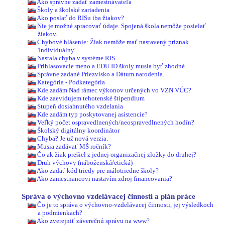
Ako správne zadať zamestnávateľa
Školy a školské zariadenia
Ako poslať do RISu iba žiakov?
Nie je možné spracovať údaje. Spojená škola nemôže posielať
žiakov.
Chybové hlásenie: Žiak nemôže mať nastavený príznak
'Individuálny'
Nastala chyba v systéme RIS
Prihlasovacie meno a EDU ID školy musia byť zhodné
Správne zadané Priezvisko a Dátum narodenia.
Kategória - Podkategória
Kde zadám Nad rámec výkonov určených vo VZN VÚC?
Kde zaevidujem tehotenské štipendium
Stupeň dosiahnutého vzdelania
Kde zadám typ poskytovanej asistencie?
Veľký počet ospravedlnených/neospravedlnených hodín?
Školský digitálny koordinátor
Chyba? Je už nová verzia.
Musia zadávať MŠ ročník?
Čo ak žiak prešiel z jednej organizačnej zložky do druhej?
Druh výchovy (náboženská/etická)
Ako zadať kód triedy pre málotriedne školy?
Ako zamestnancovi nastavím zdroj financovania?
Správa o výchovno vzdelávacej činnosti a plán práce
Čo je to správa o výchovno-vzdelávacej činnosti, jej výsledkoch
a podmienkach?
Ako zverejniť záverečnú správu na www?