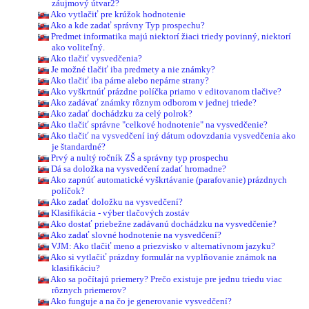
záujmový útvar2?
Ako vytlačiť pre krúžok hodnotenie
Ako a kde zadať správny Typ prospechu?
Predmet informatika majú niektorí žiaci triedy povinný, niektorí
ako voliteľný.
Ako tlačiť vysvedčenia?
Je možné tlačiť iba predmety a nie známky?
Ako tlačiť iba párne alebo nepárne strany?
Ako vyškrtnúť prázdne políčka priamo v editovanom tlačive?
Ako zadávať známky rôznym odborom v jednej triede?
Ako zadať dochádzku za celý polrok?
Ako tlačiť správne "celkové hodnotenie" na vysvedčenie?
Ako tlačiť na vysvedčení iný dátum odovzdania vysvedčenia ako
je štandardné?
Prvý a nultý ročník ZŠ a správny typ prospechu
Dá sa doložka na vysvedčení zadať hromadne?
Ako zapnúť automatické vyškrtávanie (parafovanie) prázdnych
políčok?
Ako zadať doložku na vysvedčení?
Klasifikácia - výber tlačových zostáv
Ako dostať priebežne zadávanú dochádzku na vysvedčenie?
Ako zadať slovné hodnotenie na vysvedčení?
VJM: Ako tlačiť meno a priezvisko v alternatívnom jazyku?
Ako si vytlačiť prázdny formulár na vyplňovanie známok na
klasifikáciu?
Ako sa počítajú priemery? Prečo existuje pre jednu triedu viac
rôznych priemerov?
Ako funguje a na čo je generovanie vysvedčení?