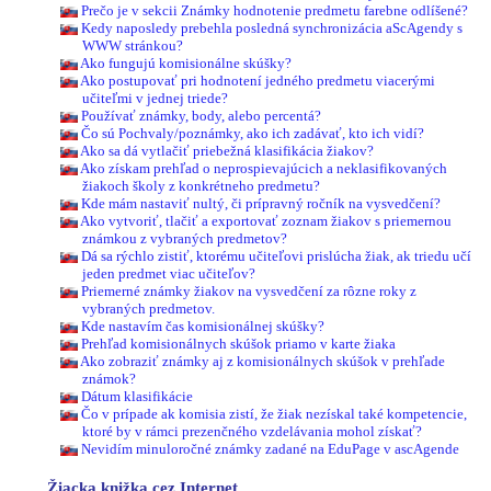
Prečo je v sekcii Známky hodnotenie predmetu farebne odlíšené?
Kedy naposledy prebehla posledná synchronizácia aScAgendy s
WWW stránkou?
Ako fungujú komisionálne skúšky?
Ako postupovať pri hodnotení jedného predmetu viacerými
učiteľmi v jednej triede?
Používať známky, body, alebo percentá?
Čo sú Pochvaly/poznámky, ako ich zadávať, kto ich vidí?
Ako sa dá vytlačiť priebežná klasifikácia žiakov?
Ako získam prehľad o neprospievajúcich a neklasifikovaných
žiakoch školy z konkrétneho predmetu?
Kde mám nastaviť nultý, či prípravný ročník na vysvedčení?
Ako vytvoriť, tlačiť a exportovať zoznam žiakov s priemernou
známkou z vybraných predmetov?
Dá sa rýchlo zistiť, ktorému učiteľovi prislúcha žiak, ak triedu učí
jeden predmet viac učiteľov?
Priemerné známky žiakov na vysvedčení za rôzne roky z
vybraných predmetov.
Kde nastavím čas komisionálnej skúšky?
Prehľad komisionálnych skúšok priamo v karte žiaka
Ako zobraziť známky aj z komisionálnych skúšok v prehľade
známok?
Dátum klasifikácie
Čo v prípade ak komisia zistí, že žiak nezískal také kompetencie,
ktoré by v rámci prezenčného vzdelávania mohol získať?
Nevidím minuloročné známky zadané na EduPage v ascAgende
Žiacka knižka cez Internet