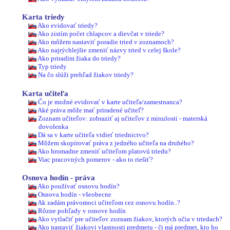
Karta triedy
Ako evidovať triedy?
Ako zistím počet chlapcov a dievčat v triede?
Ako môžem nastaviť poradie tried v zoznamoch?
Ako najrýchlejšie zmeniť názvy tried v celej škole?
Ako priradím žiaka do triedy?
Typ triedy
Na čo slúži prehľad žiakov triedy?
Karta učiteľa
Čo je možné evidovať v karte učiteľa/zamestnanca?
Aké práva môže mať priradené učiteľ?
Zoznam učiteľov: zobraziť aj učiteľov z minulosti - materská
dovolenka
Dá sa v karte učiteľa vidieť triednictvo?
Môžem skopírovať práva z jedného učiteľa na druhého?
Ako hromadne zmeniť učiteľom platovú triedu?
Viac pracovných pomerov - ako to riešiť?
Osnova hodín - práva
Ako používať osnovu hodín?
Osnova hodín - všeobecne
Ak zadám právomoci učiteľom cez osnovu hodín..?
Rôzne pohľady v osnove hodín
Ako vytlačiť pre učiteľov zoznam žiakov, ktorých učia v triedach?
Ako nastaviť žiakovi vlastnosti predmetu - či má predmet, kto ho