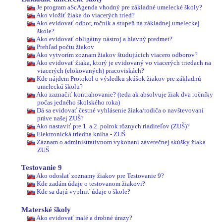
Je program aScAgenda vhodný pre základné umelecké školy?
Ako vložiť žiaka do viacerých tried?
Ako evidovať odbor, ročník a stupeň na základnej umeleckej
škole?
Ako evidovať obligátny nástroj a hlavný predmet?
Prehľad počtu žiakov
Ako vytvorím zoznam žiakov študujúcich viacero odborov?
Ako evidovať žiaka, ktorý je evidovaný vo viacerých triedach na
viacerých (elokovaných) pracoviskách?
Kde nájdem Protokol o výsledku skúšok žiakov pre základnú
umeleckú školu?
Ako zaznačiť kontrahovanie? (teda ak absolvuje žiak dva ročníky
počas jedného školského roka)
Dá sa evidovať čestné vyhlásenie žiaka/rodiča o navštevovaní
práve našej ZUŠ?
Ako nastaviť pre 1. a 2. polrok rôznych riaditeľov (ZUŠ)?
Elektronická triedna kniha - ZUŠ
Záznam o administratívnom vykonaní záverečnej skúšky žiaka
ZUŠ
Testovanie 9
Ako odoslať zoznamy žiakov pre Testovanie 9?
Kde zadám údaje o testovanom žiakovi?
Kde sa dajú vyplniť údaje o škole?
Materské školy
Ako evidovať malé a drobné úrazy?