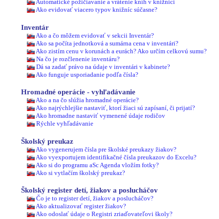
Automatické požičiavanie a vrátenie kníh v knižnici
Ako evidovať viacero typov knižníc súčasne?
Inventár
Ako a čo môžem evidovať v sekcii Inventár?
Ako sa počíta jednotková a sumárna cena v inventári?
Ako zistím cenu v korunách a eurách? Ako určím celkovú sumu?
Na čo je rozčlenenie inventáru?
Dá sa zadať právo na údaje v inventári v kabinete?
Ako funguje usporiadanie podľa čísla?
Hromadné operácie - vyhľadávanie
Ako a na čo slúžia hromadné operácie?
Ako najrýchlejšie nastaviť, ktorí žiaci sú zapísaní, či prijatí?
Ako hromadne nastaviť vymenené údaje rodičov
Rýchle vyhľadávanie
Školský preukaz
Ako vygenerujem čísla pre školské preukazy žiakov?
Ako vyexportujem identifikačné čísla preukazov do Excelu?
Ako si do programu aSc Agenda vložím fotky?
Ako si vytlačím školský preukaz?
Školský register detí, žiakov a poslucháčov
Čo je to register detí, žiakov a poslucháčov?
Ako aktualizovať register žiakov?
Ako odoslať údaje o Registri zriaďovateľovi školy?