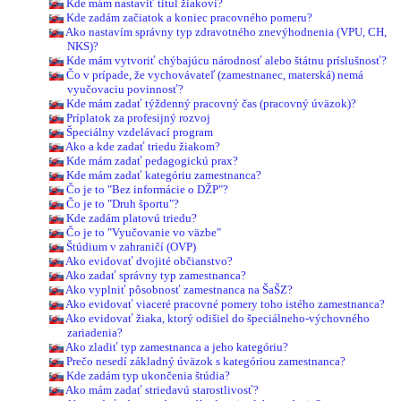
Kde mám nastaviť titul žiakovi?
Kde zadám začiatok a koniec pracovného pomeru?
Ako nastavím správny typ zdravotného znevýhodnenia (VPU, CH,
NKS)?
Kde mám vytvoriť chýbajúcu národnosť alebo štátnu príslušnosť?
Čo v prípade, že vychovávateľ (zamestnanec, materská) nemá
vyučovaciu povinnosť?
Kde mám zadať týždenný pracovný čas (pracovný úväzok)?
Príplatok za profesijný rozvoj
Špeciálny vzdelávací program
Ako a kde zadať triedu žiakom?
Kde mám zadať pedagogickú prax?
Kde mám zadať kategóriu zamestnanca?
Čo je to "Bez informácie o DŽP"?
Čo je to "Druh športu"?
Kde zadám platovú triedu?
Čo je to "Vyučovanie vo väzbe"
Štúdium v zahraničí (OVP)
Ako evidovať dvojité občianstvo?
Ako zadať správny typ zamestnanca?
Ako vyplniť pôsobnosť zamestnanca na ŠaŠZ?
Ako evidovať viaceré pracovné pomery toho istého zamestnanca?
Ako evidovať žiaka, ktorý odišiel do špeciálneho-výchovného
zariadenia?
Ako zladiť typ zamestnanca a jeho kategóriu?
Prečo nesedí základný úväzok s kategóriou zamestnanca?
Kde zadám typ ukončenia štúdia?
Ako mám zadať striedavú starostlivosť?