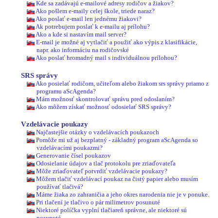
Kde sa zadávajú e-mailové adresy rodičov a žiakov?
Ako pošlem e-maily celej škole, triede naraz?
Ako poslať e-mail len jednému žiakovi?
Ak potrebujem poslať k e-mailu aj prílohu?
Ako a kde si nastavím mail server?
E-mail je možné aj vytlačiť a použiť ako výpis z klasifikácie,
napr. ako informáciu na rodičovské
Ako poslať hromadný mail s individuálnou prílohou?
SRS správy
Ako posielať rodičom, učiteľom alebo žiakom srs správy priamo z
programu aScAgenda?
Mám možnosť skontrolovať správu pred odoslaním?
Ako môžem získať možnosť odosielať SRS správy?
Vzdelávacie poukazy
Najčastejšie otázky o vzdelávacích poukazoch
Pomôže mi už aj bezplatný - základný program aScAgenda so
vzdelávacími poukazmi?
Generovanie čísel poukazov
Odosielanie údajov a tlač protokolu pre zriaďovateľa
Môže zriaďovateľ potvrdiť vzdelávacie poukazy?
Môžem tlačiť vzdelávací poukaz na čistý papier alebo musím
používať tlačivá?
Máme žiaka zo zahraničia a jeho okres narodenia nie je v ponuke.
Pri tlačení je tlačivo o pár milimetrov posunuté
Niektoré políčka vyplní tlačiareň správne, ale niektoré sú
posunuté.