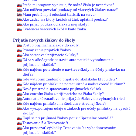
Prečo mi program vypisuje, že rodné číslo je nesprávne?
Ako môžem prevziať poukazy od viacerých žiakov naraz?
Mám problém pri odoslaní štatistík na server
Ako zadať, na ktorý krúžok si žiak uplatnil poukaz?
Ako prijať poukaz od žiaka z inej školy?
Evidencia viacerých škôl v karte žiaka.
Prijatie nových žiakov do školy
Postup prijímania žiakov do školy.
Priamy zápis prijatých žiakov
Ako spracovať prijímacie skúšky?
Dá sa v aScAgende nastaviť automatické vyhodnotenie
prijímacich skúšok?
Kde nájdem potvrdenie o návšteve školy na účely prídavku na
dieťa?
Kde vytvorím žiadosť o prijatie do školského klubu detí?
Kde nájdem prihlášku na pomaturitné a nadstavbové štúdium?
Nové prostredie spracovania prijímacích skúšok
Ako zmením žiaka z prijímacieho na žiaka školy?
Automatické zaraďovanie prijatých žiakov do vybraných tried
Kde nájdem prihlášku na štúdium v strednej škole?
Ako vyexportujem údaje o žiakoch pre účely prihlášky na vysokú
školu?
Dajú sa pri prijímaní žiakov použiť špeciálne pravidlá?
Testovanie 5 a Testovanie 9
Ako previazať výsledky Testovania 9 s vyhodnocovaním
prijímacích skúšok?