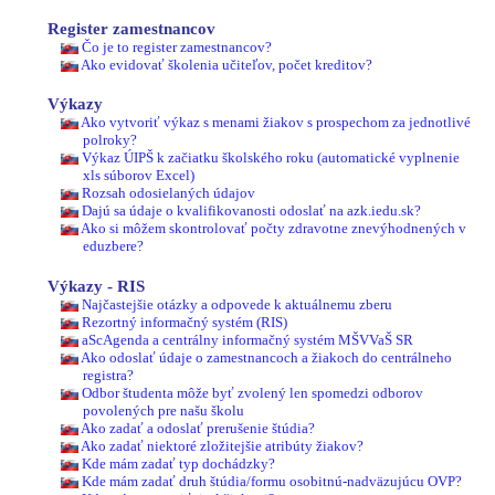
Register zamestnancov
Čo je to register zamestnancov?
Ako evidovať školenia učiteľov, počet kreditov?
Výkazy
Ako vytvoriť výkaz s menami žiakov s prospechom za jednotlivé
polroky?
Výkaz ÚIPŠ k začiatku školského roku (automatické vyplnenie
xls súborov Excel)
Rozsah odosielaných údajov
Dajú sa údaje o kvalifikovanosti odoslať na azk.iedu.sk?
Ako si môžem skontrolovať počty zdravotne znevýhodnených v
eduzbere?
Výkazy - RIS
Najčastejšie otázky a odpovede k aktuálnemu zberu
Rezortný informačný systém (RIS)
aScAgenda a centrálny informačný systém MŠVVaŠ SR
Ako odoslať údaje o zamestnancoch a žiakoch do centrálneho
registra?
Odbor študenta môže byť zvolený len spomedzi odborov
povolených pre našu školu
Ako zadať a odoslať prerušenie štúdia?
Ako zadať niektoré zložitejšie atribúty žiakov?
Kde mám zadať typ dochádzky?
Kde mám zadať druh štúdia/formu osobitnú-nadväzujúcu OVP?