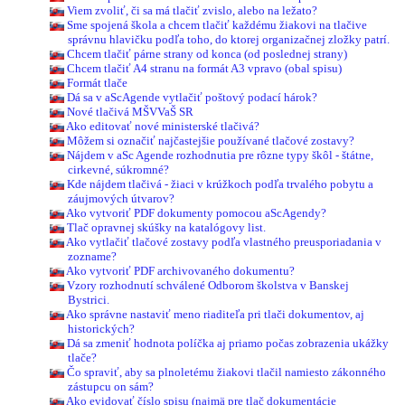
Viem zvoliť, či sa má tlačiť zvislo, alebo na ležato?
Sme spojená škola a chcem tlačiť každému žiakovi na tlačive
správnu hlavičku podľa toho, do ktorej organizačnej zložky patrí.
Chcem tlačiť párne strany od konca (od poslednej strany)
Chcem tlačiť A4 stranu na formát A3 vpravo (obal spisu)
Formát tlače
Dá sa v aScAgende vytlačiť poštový podací hárok?
Nové tlačivá MŠVVaŠ SR
Ako editovať nové ministerské tlačivá?
Môžem si označiť najčastejšie používané tlačové zostavy?
Nájdem v aSc Agende rozhodnutia pre rôzne typy škôl - štátne,
cirkevné, súkromné?
Kde nájdem tlačivá - žiaci v krúžkoch podľa trvalého pobytu a
záujmových útvarov?
Ako vytvoriť PDF dokumenty pomocou aScAgendy?
Tlač opravnej skúšky na katalógovy list.
Ako vytlačiť tlačové zostavy podľa vlastného preusporiadania v
zozname?
Ako vytvoriť PDF archivovaného dokumentu?
Vzory rozhodnutí schválené Odborom školstva v Banskej
Bystrici.
Ako správne nastaviť meno riaditeľa pri tlači dokumentov, aj
historických?
Dá sa zmeniť hodnota políčka aj priamo počas zobrazenia ukážky
tlače?
Čo spraviť, aby sa plnoletému žiakovi tlačil namiesto zákonného
zástupcu on sám?
Ako evidovať číslo spisu (najmä pre tlač dokumentácie