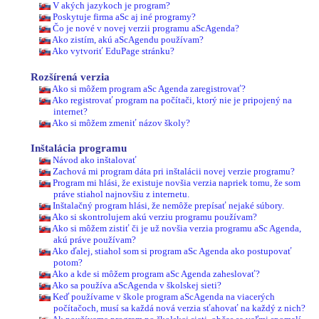
V akých jazykoch je program?
Poskytuje firma aSc aj iné programy?
Čo je nové v novej verzii programu aScAgenda?
Ako zistím, akú aScAgendu používam?
Ako vytvoriť EduPage stránku?
Rozšírená verzia
Ako si môžem program aSc Agenda zaregistrovať?
Ako registrovať program na počítači, ktorý nie je pripojený na
internet?
Ako si môžem zmeniť názov školy?
Inštalácia programu
Návod ako inštalovať
Zachová mi program dáta pri inštalácii novej verzie programu?
Program mi hlási, že existuje novšia verzia napriek tomu, že som
práve stiahol najnovšiu z internetu.
Inštalačný program hlási, že nemôže prepísať nejaké súbory.
Ako si skontrolujem akú verziu programu používam?
Ako si môžem zistiť či je už novšia verzia programu aSc Agenda,
akú práve používam?
Ako ďalej, stiahol som si program aSc Agenda ako postupovať
potom?
Ako a kde si môžem program aSc Agenda zaheslovať?
Ako sa používa aScAgenda v školskej sieti?
Keď používame v škole program aScAgenda na viacerých
počítačoch, musí sa každá nová verzia sťahovať na každý z nich?