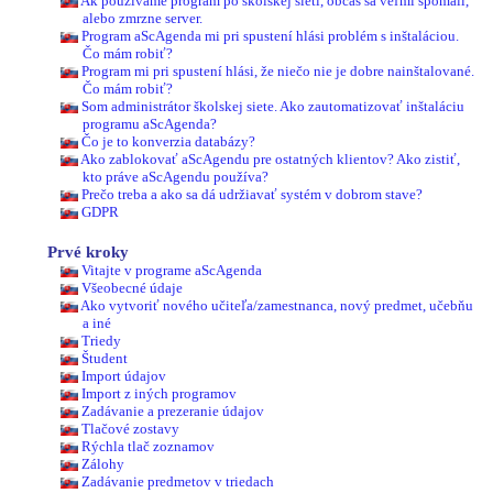
Ak používame program po školskej sieti, občas sa veľmi spomalí,
alebo zmrzne server.
Program aScAgenda mi pri spustení hlási problém s inštaláciou.
Čo mám robiť?
Program mi pri spustení hlási, že niečo nie je dobre nainštalované.
Čo mám robiť?
Som administrátor školskej siete. Ako zautomatizovať inštaláciu
programu aScAgenda?
Čo je to konverzia databázy?
Ako zablokovať aScAgendu pre ostatných klientov? Ako zistiť,
kto práve aScAgendu používa?
Prečo treba a ako sa dá udržiavať systém v dobrom stave?
GDPR
Prvé kroky
Vitajte v programe aScAgenda
Všeobecné údaje
Ako vytvoriť nového učiteľa/zamestnanca, nový predmet, učebňu
a iné
Triedy
Študent
Import údajov
Import z iných programov
Zadávanie a prezeranie údajov
Tlačové zostavy
Rýchla tlač zoznamov
Zálohy
Zadávanie predmetov v triedach