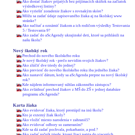
Ako dostať žiakov prijatých bez prijímacích skúšok na začiatok
výsledkovej listiny?
Ako vyriešiť zoradenie žiakov s rovnakým skóre?
Môžu sa zadať údaje zapisovaného žiaka aj na školskej www
stránke?
Ako načítať a oznámiť žiakom a ich rodičom výsledky Testovania
5 / Testovania 9?
Ako zadať do aScAgendy ukrajinské deti, ktoré sa prihlásili na
našu školu?
Nový školský rok
Prechod do nového školského roku
Je nový školský rok - prečo nevidím svojich žiakov?
Ako zlúčiť dve triedy do jednej?
Ako previesť do nového školského roku iba jedného žiaka?
Ako nastaviť dátum, kedy sa aScAgenda prepne na nový školský
rok?
Kde nájdem informovaný súhlas zákonného zástupcu?
Ako zvládnuť prechod žiakov z MŠ do ZŠ v jednej databáze
programu aScAgenda?
Karta žiaka
Ako evidovať žiaka, ktorý prestúpil na inú školu?
Kto je externý žiak školy?
Ako vložiť miesto narodenia v zahraničí?
Ako evidovať odbory so zameraním?
Kde sa dá zadať pochvala, pokarhanie, a pod.?
Ako zadať ročník triede, ktorej žiaci patria do viacerých