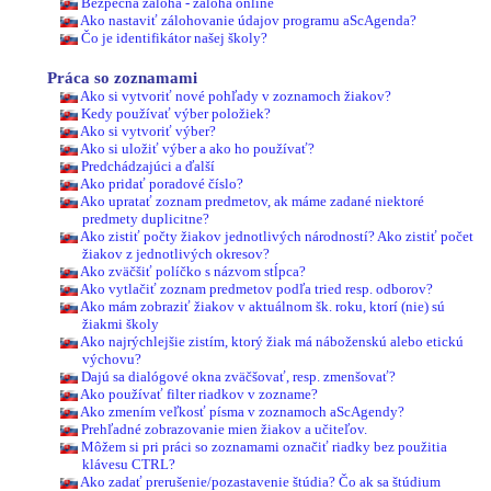
Bezpečná záloha - záloha online
Ako nastaviť zálohovanie údajov programu aScAgenda?
Čo je identifikátor našej školy?
Práca so zoznamami
Ako si vytvoriť nové pohľady v zoznamoch žiakov?
Kedy používať výber položiek?
Ako si vytvoriť výber?
Ako si uložiť výber a ako ho používať?
Predchádzajúci a ďalší
Ako pridať poradové číslo?
Ako upratať zoznam predmetov, ak máme zadané niektoré
predmety duplicitne?
Ako zistiť počty žiakov jednotlivých národností? Ako zistiť počet
žiakov z jednotlivých okresov?
Ako zväčšiť políčko s názvom stĺpca?
Ako vytlačiť zoznam predmetov podľa tried resp. odborov?
Ako mám zobraziť žiakov v aktuálnom šk. roku, ktorí (nie) sú
žiakmi školy
Ako najrýchlejšie zistím, ktorý žiak má náboženskú alebo etickú
výchovu?
Dajú sa dialógové okna zväčšovať, resp. zmenšovať?
Ako používať filter riadkov v zozname?
Ako zmením veľkosť písma v zoznamoch aScAgendy?
Prehľadné zobrazovanie mien žiakov a učiteľov.
Môžem si pri práci so zoznamami označiť riadky bez použitia
klávesu CTRL?
Ako zadať prerušenie/pozastavenie štúdia? Čo ak sa štúdium