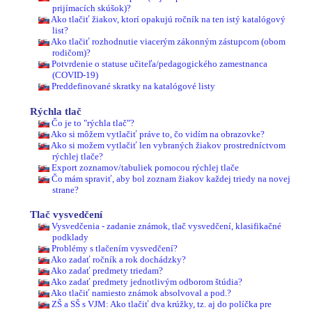
prijímacích skúšok)?
Ako tlačiť žiakov, ktorí opakujú ročník na ten istý katalógový
list?
Ako tlačiť rozhodnutie viacerým zákonným zástupcom (obom
rodičom)?
Potvrdenie o statuse učiteľa/pedagogického zamestnanca
(COVID-19)
Preddefinované skratky na katalógové listy
Rýchla tlač
Čo je to "rýchla tlač"?
Ako si môžem vytlačiť práve to, čo vidím na obrazovke?
Ako si možem vytlačiť len vybraných žiakov prostredníctvom
rýchlej tlače?
Export zoznamov/tabuliek pomocou rýchlej tlače
Čo mám spraviť, aby bol zoznam žiakov každej triedy na novej
strane?
Tlač vysvedčení
Vysvedčenia - zadanie známok, tlač vysvedčení, klasifikačné
podklady
Problémy s tlačením vysvedčení?
Ako zadať ročník a rok dochádzky?
Ako zadať predmety triedam?
Ako zadať predmety jednotlivým odborom štúdia?
Ako tlačiť namiesto známok absolvoval a pod.?
ZŠ a SŠ s VJM: Ako tlačiť dva krúžky, tz. aj do políčka pre