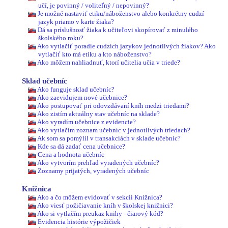
učí, je povinný / voliteľný / nepovinný?
Je možné nastaviť etiku/náboženstvo alebo konkrétny cudzí
jazyk priamo v karte žiaka?
Dá sa príslušnosť žiaka k učiteľovi skopírovať z minulého
školského roku?
Ako vytlačiť poradie cudzích jazykov jednotlivých žiakov? Ako
vytlačiť kto má etiku a kto náboženstvo?
Ako môžem nahliadnuť, ktorí učitelia učia v triede?
Sklad učebníc
Ako funguje sklad učebníc?
Ako zaevidujem nové učebnice?
Ako postupovať pri odovzdávaní kníh medzi triedami?
Ako zistím aktuálny stav učebníc na sklade?
Ako vyradím učebnice z evidencie?
Ako vytlačím zoznam učebníc v jednotlivých triedach?
Ak som sa pomýlil v transakciách v sklade učebníc?
Kde sa dá zadať cena učebnice?
Cena a hodnota učebníc
Ako vytvorím prehľad vyradených učebníc?
Zoznamy prijatých, vyradených učebníc
Knižnica
Ako a čo môžem evidovať v sekcii Knižnica?
Ako viesť požičiavanie kníh v školskej knižnici?
Ako si vytlačím preukaz knihy - čiarový kód?
Evidencia histórie výpožičiek