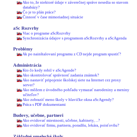
Ako to, že niektoré údaje v záverečnej správe nesedia so stavom
databázy?
Čo je to plán práce?
Činnosť v čase mimoriadnej situácie
aSc Rozvrhy
Viac o programe aScRozvrhy
Synchronizácia údajov s programom aScRozvrhy a aScAgenda
Problémy
Ak po nainštalovaní programu z CD nejde program spustiť?
Administrácia
Kto čo kedy robil v aScAgende?
Ako skontrolovať správnosť zadania známok?
Ako nastaviť pripojenie školskej siete na Internet cez proxy
server?
Ako môžem z úvodného pohľadu vymazať narodeniny a meniny
učiteľov?
Ako zobraziť meno školy v hlavičke okna aScAgendy?
Práca s PDF dokumentami
Budovy, učebne, partneri
Ako evidovať miestnosti, učebne, kabinety, ...?
Ako evidovať firmu, partnera, poradňu, lekára, poisťovňu?
Základné umelecké školy