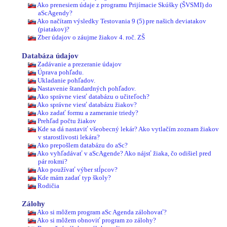
Ako prenesiem údaje z programu Prijímacie Skúšky (ŠVSMI) do
aScAgendy?
Ako načítam výsledky Testovania 9 (5) pre našich deviatakov
(piatakov)?
Zber údajov o záujme žiakov 4. roč. ZŠ
Databáza údajov
Zadávanie a prezeranie údajov
Úprava pohľadu.
Ukladanie pohľadov.
Nastavenie štandardných pohľadov.
Ako správne viesť databázu o učiteľoch?
Ako správne viesť databázu žiakov?
Ako zadať formu a zameranie triedy?
Prehľad počtu žiakov
Kde sa dá nastaviť všeobecný lekár? Ako vytlačím zoznam žiakov
v starostlivosti lekára?
Ako prepošlem databázu do aSc?
Ako vyhľadávať v aScAgende? Ako nájsť žiaka, čo odišiel pred
pár rokmi?
Ako používať výber stĺpcov?
Kde mám zadať typ školy?
Rodičia
Zálohy
Ako si môžem program aSc Agenda zálohovať?
Ako si môžem obnoviť program zo zálohy?