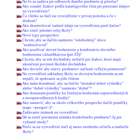
Na čo sa zadáva pri odboroch daného predmetu aj priorita?
Ako zoradiť žiakov podľa katalógového čísla pri prezeraní údajov
na vysvedčenie?
Čo všetko sa tlačí na vysvedčenie v prvom polroku a čo v
druhom?
Ako skontrolovať zadané údaje na vysvedčenia pred tlačou?
Ako zistiť priemer celej školy?
Nové typy prospechov
Chcem, aby sa tlačilo namiesto "oslobodený" slovo
"neabsolvoval"
Ako používať slovné hodnotenie a kombináciu slovného
hodnotenia s klasifikáciou (pre ZŠ)?
Chcem, aby sa rok dochádzky netlačil pre žiakov, ktorí majú
ukončenú povinnú školskú dochádzku
Ako docieliť aby názvy predmetov začínali veľkým písmenom?
Na vysvedčení základnej školy so slovným hodnotením sa mi
nepáči, že správanie sa píše číslom
Ako mám dosiahnuť, aby sa tlačilo "dosiahol dobré výsledky"
alebo "dobré výsledky" namiesto "dobré"?
Ako dostanem pomlčky ku číselným hodnotám ospravedlnených
a neospravedlnených hodín?
Ako nastaviť, aby sa okolo celkového prospechu tlačili pomlčky
(napr. --prospel--)?
Zadávanie známok na vysvedčení
Dá sa zistiť priemerná známka konkrétneho predmetu? Aj pre
vybrané triedy?
Prečo sa na vysvedčení tlačí aj meno triedneho učiteľa a riaditeľa
školy?