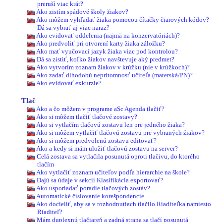
preruší viac krát?
Ako zistím spádové školy žiakov?
Ako môžem vyhľadať žiaka pomocou čítačky čiarových kódov?
Dá sa vybrať aj viac naraz?
Ako evidovať oddelenia (najmä na konzervatóriách)?
Ako predvoliť pri otvorení karty žiaka záložku?
Ako mať vyučovací jazyk žiaka viac pod kontrolou?
Dá sa zistiť, koľko žiakov navštevuje aký predmet?
Ako vytvorím zoznam žiakov v krúžku (nie v krúžkoch)?
Ako zadať dlhodobú neprítomnosť učiteľa (materská/PN)?
Ako evidovať exkurzie?
Tlač
Ako a čo môžem v programe aSc Agenda tlačiť?
Ako si môžem tlačiť tlačové zostavy?
Ako si vytlačím tlačovú zostavu len pre jedného žiaka?
Ako si môžem vytlačiť tlačovú zostavu pre vybraných žiakov?
Ako si môžem predvolenú zostavu editovať?
Ako a kedy si mám uložiť tlačovú zostavu na server?
Celá zostava sa vytlačila posunutá oproti tlačivu, do ktorého
tlačím
Ako vytlačiť zoznam učiteľov podľa hierarchie na škole?
Dajú sa údaje v sekcii Klasifikácia exportovať?
Ako usporiadať poradie tlačových zostáv?
Automatické číslovanie korešpondencie
Ako docieliť, aby sa v rozhodnutiach tlačilo Riaditeľka namiesto
Riaditeľ?
Mám duplexnú tlačiareň a zadná strana sa tlačí posunutá