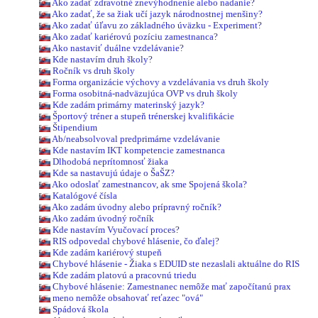
Ako zadať zdravotné znevýhodnenie alebo nadanie?
Ako zadať, že sa žiak učí jazyk národnostnej menšiny?
Ako zadať úľavu zo základného úväzku - Experiment?
Ako zadať kariérovú pozíciu zamestnanca?
Ako nastaviť duálne vzdelávanie?
Kde nastavím druh školy?
Ročník vs druh školy
Forma organizácie výchovy a vzdelávania vs druh školy
Forma osobitná-nadväzujúca OVP vs druh školy
Kde zadám primárny materinský jazyk?
Športový tréner a stupeň trénerskej kvalifikácie
Štipendium
Ab/neabsolvoval predprimárne vzdelávanie
Kde nastavím IKT kompetencie zamestnanca
Dlhodobá neprítomnosť žiaka
Kde sa nastavujú údaje o ŠaŠZ?
Ako odoslať zamestnancov, ak sme Spojená škola?
Katalógové čísla
Ako zadám úvodny alebo prípravný ročník?
Ako zadám úvodný ročník
Kde nastavím Vyučovací proces?
RIS odpovedal chybové hlásenie, čo ďalej?
Kde zadám kariérový stupeň
Chybové hlásenie - Žiaka s EDUID ste nezaslali aktuálne do RIS
Kde zadám platovú a pracovnú triedu
Chybové hlásenie: Zamestnanec nemôže mať započítanú prax
meno nemôže obsahovať reťazec "ová"
Spádová škola