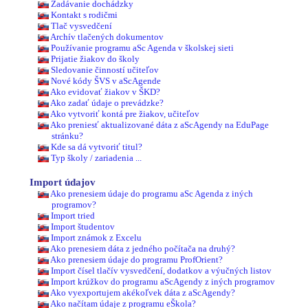
Zadávanie dochádzky
Kontakt s rodičmi
Tlač vysvedčení
Archív tlačených dokumentov
Používanie programu aSc Agenda v školskej sieti
Prijatie žiakov do školy
Sledovanie činností učiteľov
Nové kódy ŠVS v aScAgende
Ako evidovať žiakov v ŠKD?
Ako zadať údaje o prevádzke?
Ako vytvoriť kontá pre žiakov, učiteľov
Ako preniesť aktualizované dáta z aScAgendy na EduPage
stránku?
Kde sa dá vytvoriť titul?
Typ školy / zariadenia ...
Import údajov
Ako prenesiem údaje do programu aSc Agenda z iných
programov?
Import tried
Import študentov
Import známok z Excelu
Ako prenesiem dáta z jedného počítača na druhý?
Ako prenesiem údaje do programu ProfOrient?
Import čísel tlačív vysvedčení, dodatkov a výučných listov
Import krúžkov do programu aScAgendy z iných programov
Ako vyexportujem akékoľvek dáta z aScAgendy?
Ako načítam údaje z programu eŠkola?