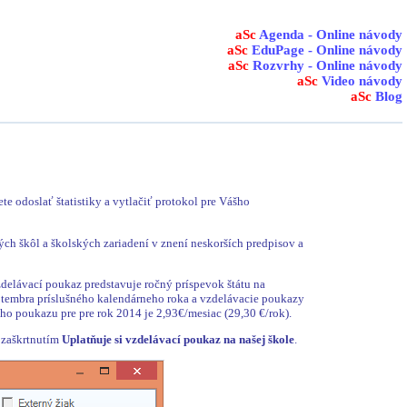
aSc
Agenda - Online návody
aSc
EduPage - Online návody
aSc
Rozvrhy - Online návody
aSc
Video návody
aSc
Blog
 odoslať štatistiky a vytlačiť protokol pre Vášho
ch škôl a školských zariadení v znení neskorších predpisov a
elávací poukaz predstavuje ročný príspevok štátu na
ptembra príslušného kalendárneho roka a vzdelávacie poukazy
o poukazu pre pre rok 2014 je 2,93€/mesiac (29,30 €/rok).
 zaškrtnutím
Uplatňuje si vzdelávací poukaz na našej škole
.