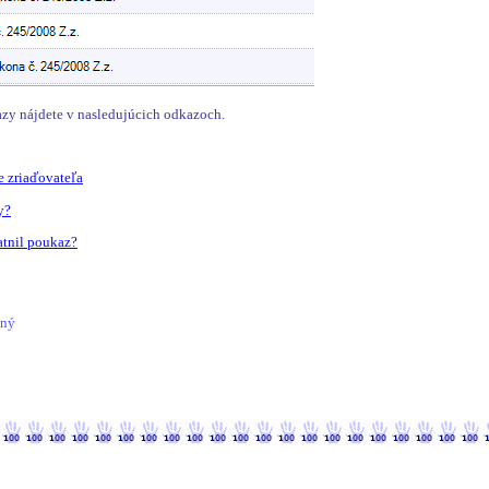
zy nájdete v nasledujúcich odkazoch.
e zriaďovateľa
y?
atnil poukaz?
ľný
318 / 51318