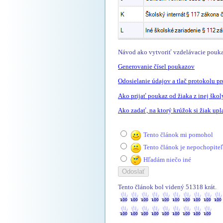
Návod ako vytvoriť vzdelávacie pouka
Generovanie čísel poukazov
Odosielanie údajov a tlač protokolu pr
Ako prijať poukaz od žiaka z inej škol
Ako zadať, na ktorý krúžok si žiak upl
Tento článok mi pomohol
Tento článok je nepochopite
Hľadám niečo iné
Tento článok bol videný 51318 krát.
51