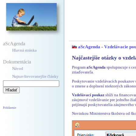
aScAgenda
aScAgenda
-
Vzdelávacie po
Hlavná stránka
Najčastejšie otázky o vzde
Dokumentácia
Program
aScAgenda
spolupracuje s ce
Návod
zriaďovateľa.
Najnavštevovanejšie články
Poskytovanie vzdelávacích poukazov up
o zmene a doplnení niektorých zákono
Vzdelávací poukaz
slúži na financova
záujmové vzdelávanie pre jedného žia
prijímajú poskytovatelia záujmového v
Prihlásenie
Novinkou Ministerstva školstva od ško