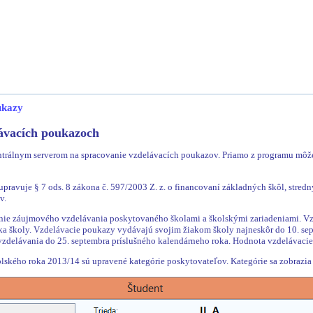
ukazy
lávacích poukazoch
ntrálnym serverom na spracovanie vzdelávacích poukazov. Priamo z programu môžete
ravuje § 7 ods. 8 zákona č. 597/2003 Z. z. o financovaní základných škôl, stredný
v.
nie záujmového vzdelávania poskytovaného školami a školskými zariadeniami. Vzd
ka školy. Vzdelávacie poukazy vydávajú svojim žiakom školy najneskôr do 10. se
zdelávania do 25. septembra príslušného kalendárneho roka. Hodnota vzdelávacieh
lského roka 2013/14 sú upravené kategórie poskytovateľov. Kategórie sa zobrazia